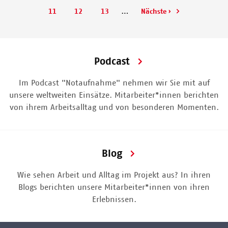
Seite
Seite
…
Page
Page
Page
11
12
13
Nächste
Nächste ›
Seite
Podcast
Im Podcast "Notaufnahme" nehmen wir Sie mit auf
unsere weltweiten Einsätze. Mitarbeiter*innen berichten
von ihrem Arbeitsalltag und von besonderen Momenten.
Blog
Wie sehen Arbeit und Alltag im Projekt aus? In ihren
Blogs berichten unsere Mitarbeiter*innen von ihren
Erlebnissen.