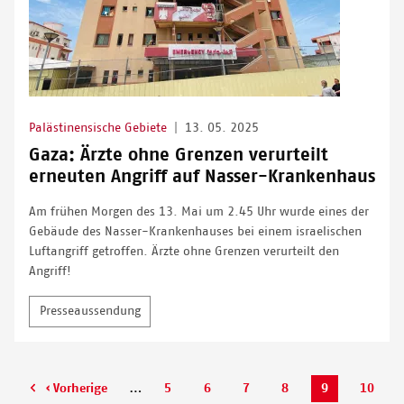
Palästinensische Gebiete
|
13. 05. 2025
Gaza: Ärzte ohne Grenzen verurteilt
erneuten Angriff auf Nasser-Krankenhaus
Am frühen Morgen des 13. Mai um 2.45 Uhr wurde eines der
Gebäude des Nasser-Krankenhauses bei einem israelischen
Luftangriff getroffen. Ärzte ohne Grenzen verurteilt den
Angriff!
Presseaussendung
…
Page
Page
Page
Page
Aktuelle
Page
Vorherige
‹ Vorherige
5
6
7
8
9
10
Seitennummerierung