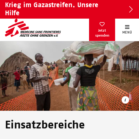
Direkt
Krieg im Gazastreifen. Unsere
zum
Hilfe
Inhalt
Jetzt
MENÜ
spenden
Einsatzbereiche