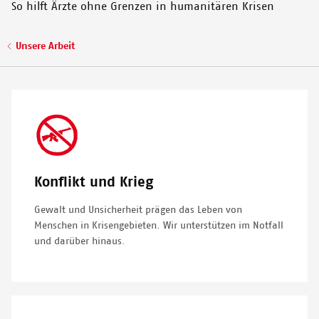
Wir leisten in mehr als 70 Ländern weltweit humanitäre Hilfe:
So hilft Ärzte ohne Grenzen in humanitären Krisen
In der D.R. Kongo versorgen wir Menschen im
Vertriebenencamp Kambe mit Grundnahrungsmitteln.
Pfadnavigation
Unsere Arbeit
© MSF/SOLEN MOURLON
SVG
Icon
Konflikt und Krieg
Gewalt und Unsicherheit prägen das Leben von
Menschen in Krisengebieten. Wir unterstützen im Notfall
und darüber hinaus.