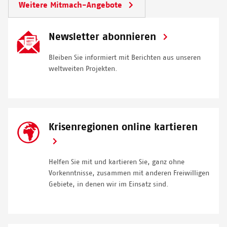
Weitere Mitmach-Angebote
ein hochwirksames Hepatitis-C-Medikament ein. Bei der
Anhörung im Europäischen Patentamt 2018 protestierten
Aktivist*innen für den Zugang zu bezahlbare Medikamente.
SVG
Newsletter abonnieren
Icon
Bleiben Sie informiert mit Berichten aus unseren
© PETER BAUZA
weltweiten Projekten.
SVG
Krisenregionen online kartieren
Icon
Helfen Sie mit und kartieren Sie, ganz ohne
Vorkenntnisse, zusammen mit anderen Freiwilligen
Gebiete, in denen wir im Einsatz sind.