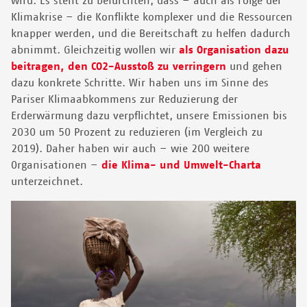
wird. Es steht zu befürchten, dass – auch als Folge der
Klimakrise – die Konflikte komplexer und die Ressourcen
knapper werden, und die Bereitschaft zu helfen dadurch
abnimmt. Gleichzeitig wollen wir
als Organisation dazu
beitragen, den CO2-Ausstoß zu verringern
und gehen
dazu konkrete Schritte. Wir haben uns im Sinne des
Pariser Klimaabkommens zur Reduzierung der
Erderwärmung dazu verpflichtet, unsere Emissionen bis
2030 um 50 Prozent zu reduzieren (im Vergleich zu
2019). Daher haben wir auch – wie 200 weitere
Organisationen –
die Klima- und Umwelt-Charta
unterzeichnet.