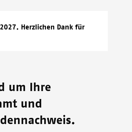
Person an Bord des Rettungsschiffs "Ocean Viking"
eine Geste der Dankbarkeit.
© MSF/HANNAH WALLACE BOWMAN
2027. Herzlichen Dank für
nd um Ihre
zamt und
ndennachweis.