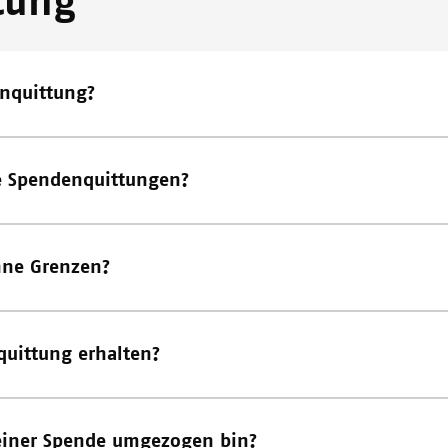
tung
nquittung?
le Spendenquittungen?
hne Grenzen?
uittung erhalten?
einer Spende umgezogen bin?