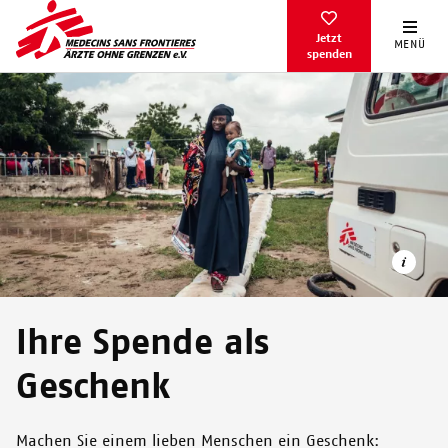
Direkt
zum
Jetzt
MENÜ
spenden
Inhalt
Ihre Spende als
Geschenk
Hannatu Bello, und ihre Zwillingstöchter auf dem Weg aus
unserem ambulanten Ernährungszentrum in Nigeria. Projekte
wie diese unterstützen Sie mit einer Geschenkspende.
Machen Sie einem lieben Menschen ein Geschenk: