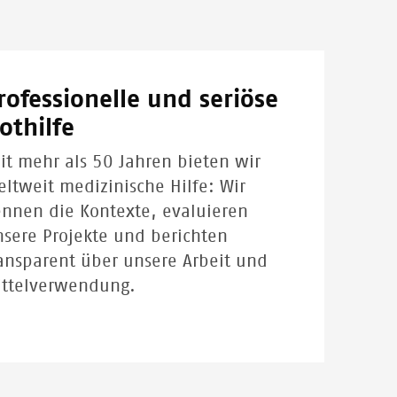
(Arzneimittelresistente Tuberkulose), unterhält sich
mit Prachi, einer Schwester von Ärzte ohne Grenzen,
während ihre Mutter Vishaka sie im Arm hält.
© PREM HESSENKAMP
rofessionelle und seriöse
othilfe
it mehr als 50 Jahren bieten wir
ltweit medizinische Hilfe: Wir
nnen die Kontexte, evaluieren
sere Projekte und berichten
ansparent über unsere Arbeit und
ittelverwendung.