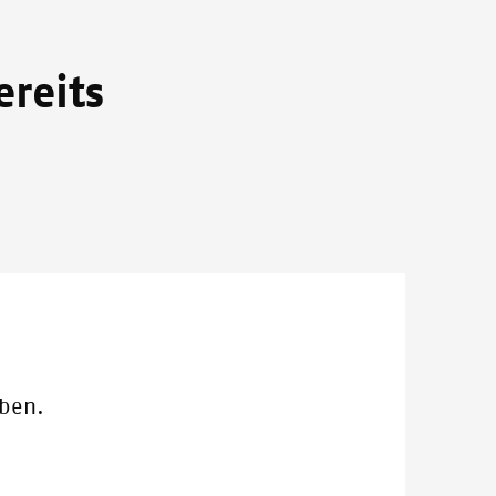
reits
eben.