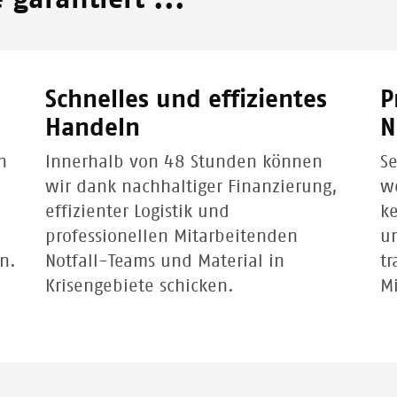
garantiert ...
Schnelles und effizientes
P
Handeln
N
n
Innerhalb von 48 Stunden können
Se
wir dank nachhaltiger Finanzierung,
we
effizienter Logistik und
ke
professionellen Mitarbeitenden
un
n.
Notfall-Teams und Material in
tr
Krisengebiete schicken.
M