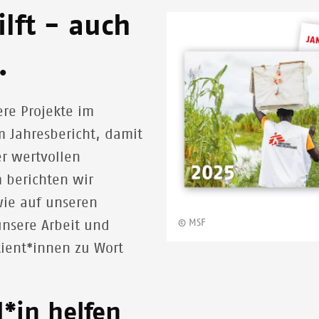
lft - auch
Image
e.
ere Projekte im
 Jahresbericht, damit
er wertvollen
 berichten wir
wie auf unseren
© MSF
nsere Arbeit und
tient*innen zu Wort
d*in helfen