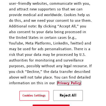
user-friendly websites, communicate with you,
and attract new supporters so that we can
FOLGEN SIE UNS
provide medical aid worldwide. Cookies help us
do this, and we need your consent to use them.
Additional note: By clicking “Accept All,” you
also consent to your data being processed in
the United States in certain cases (e.g.,
YouTube, Meta Platforms, LinkedIn, Twitter) and
Mitarbeiten
may be used for ads personalisation. There is a
risk that your data may be processed by U.S.
Spenden
authorities for monitoring and surveillance
purposes, possibly without any legal recourse. If
you click “Decline,” the data transfer described
Kontakt & Support
above will not take place. You can find detailed
information on this in our
Privacy Policy
Ärzte ohne Grenzen e.V. ist als eingetragene gemeinnützige
Organisation von der Körperschaft- und Gewerbesteuer gem. §5 I
Reject All
Cookies Settings
9 KStG unter der Steuernummer 27/672/52443 befreit.