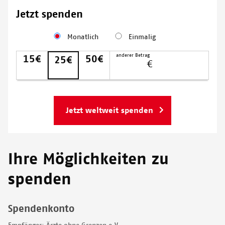
Babystation im Krankenhaus Al Jamhouri in Taiz City, Jemen,
Jetzt spenden
behandelt.
Monatlich
Einmalig
© NASIR GHAFOOR/MSF
Spendenbetrag
Meine
anderer Betrag
15
50
25
Donation amount monthly
Spende
wird
dort
eingesetzt,
wo
Hilfe
am
dringendsten
Ihre Möglichkeiten zu
benötigt
spenden
wird.
Spendenkonto