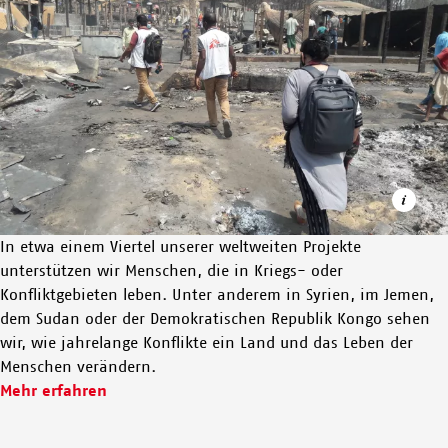
In etwa einem Viertel unserer weltweiten Projekte
unterstützen wir Menschen, die in Kriegs- oder
Konfliktgebieten leben. Unter anderem in Syrien, im Jemen,
dem Sudan oder der Demokratischen Republik Kongo sehen
Nach einem verheerenden Brand im Geflüchtetencamp Cox's
wir, wie jahrelange Konflikte ein Land und das Leben der
Bazar beurteilen unsere medizinischen Teams die Lage und
Menschen verändern.
ermitteln die humanitären Bedürfnisse vor Ort.
Mehr erfahren
© PAU MIRANDA