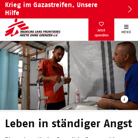
Direkt
Krieg im Gazastreifen. Unsere
zum
Hilfe
Inhalt
Jetzt
MENÜ
spenden
Leben in ständiger Angst