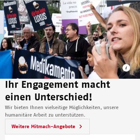
Image
Ihr Engagement macht
einen Unterschied!
Wir bieten Ihnen vielseitige Möglichkeiten, unsere
2017 legten Organisationen aus 17 europäischen Ländern
humanitäre Arbeit zu unterstützen.
Einspruch gegen das Patent eines Pharmaunternehmens auf
Weitere Mitmach-Angebote
ein hochwirksames Hepatitis-C-Medikament ein. Bei der
Anhörung im Europäischen Patentamt 2018 protestierten