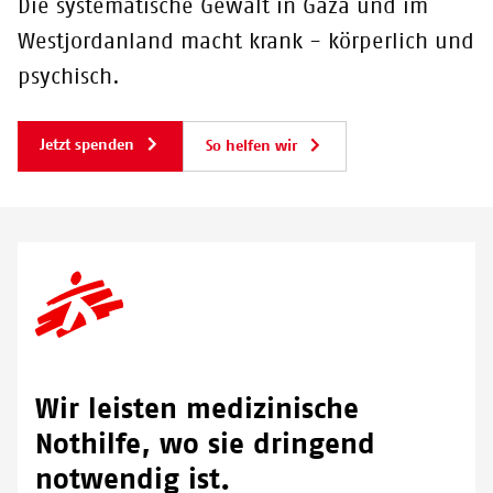
Einer unserer Mitarbeiter bespricht die Akte eines Patienten,
Die systematische Gewalt in Gaza und im
der seit seiner Verletzung 2025 mit einem externen Fixateur
Westjordanland macht krank - körperlich und
lebt. Al-Mawasi-Gesundheitszentrum, Khan Younis, Gaza.
psychisch.
© NOUR ALSAQQA/MSF
Jetzt spenden
So helfen wir
Wir leisten medizinische
Nothilfe, wo sie dringend
notwendig ist.