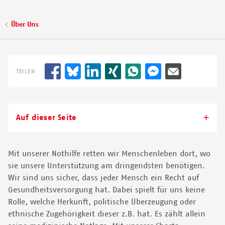
zur weiteren Behandlung in ein Krankenhaus bringen.
Pfadnavigation
Über Uns
© ISABEL CORTHIER/MSF
TEILEN
Auf dieser Seite
Mit unserer Nothilfe retten wir Menschenleben dort, wo
sie unsere Unterstützung am dringendsten benötigen.
Wir sind uns sicher, dass jeder Mensch ein Recht auf
Gesundheitsversorgung hat. Dabei spielt für uns keine
Rolle, welche Herkunft, politische Überzeugung oder
ethnische Zugehörigkeit dieser z.B. hat. Es zählt allein