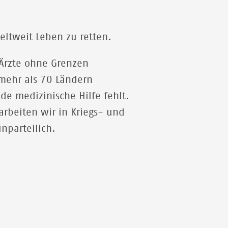
betroffenen Bevölkerung mit mobilen Kliniken
medizinische Hilfe an. Zuweisungen von
Geldauflagen und Bußgeldern unterstützen Projekte
eltweit Leben zu retten.
wie dieses.
Ärzte ohne Grenzen
© PABLO GARRIGOS/MSF
mehr als 70 Ländern
de medizinische Hilfe fehlt.
arbeiten wir in Kriegs- und
nparteilich.