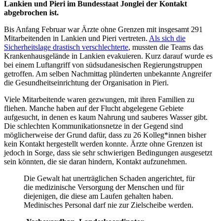
Lankien und Pieri im Bundesstaat Jonglei der Kontakt
abgebrochen ist.
Bis Anfang Februar war Ärzte ohne Grenzen mit insgesamt 291
Mitarbeitenden in Lankien und Pieri vertreten.
Als sich die
Sicherheitslage drastisch verschlechterte
, mussten die Teams das
Krankenhausgelände in Lankien evakuieren. Kurz darauf wurde es
bei einem Luftangriff von südsudanesischen Regierungstruppen
getroffen. Am selben Nachmittag plünderten unbekannte Angreifer
die Gesundheitseinrichtung der Organisation in Pieri.
Viele Mitarbeitende waren gezwungen, mit ihren Familien zu
fliehen. Manche haben auf der Flucht abgelegene Gebiete
aufgesucht, in denen es kaum Nahrung und sauberes Wasser gibt.
Die schlechten Kommunikationsnetze in der Gegend sind
möglicherweise der Grund dafür, dass zu 26 Kolleg*innen bisher
kein Kontakt hergestellt werden konnte. Ärzte ohne Grenzen ist
jedoch in Sorge, dass sie sehr schwierigen Bedingungen ausgesetzt
sein könnten, die sie daran hindern, Kontakt aufzunehmen.
Die Gewalt hat unerträglichen Schaden angerichtet, für
die medizinische Versorgung der Menschen und für
diejenigen, die diese am Laufen gehalten haben.
Medinisches Personal darf nie zur Zielscheibe werden.