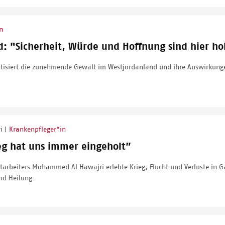
n
: "Sicherheit, Würde und Hoffnung sind hier ho
tisiert die zunehmende Gewalt im Westjordanland und ihre Auswirkunge
ri
Krankenpfleger*in
|
eg hat uns immer eingeholt”
itarbeiters Mohammed Al Hawajri erlebte Krieg, Flucht und Verluste in G
nd Heilung.