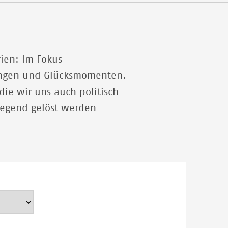
Ein Konvoy von Ärzte ohne Grenzen überquert den
Fluss auf dem Rückweg nach Bangassou in der
Zentralafrikanischen Republik.
© MSF
rien: Im Fokus
rungen und Glücksmomenten.
ie wir uns auch politisch
dlegend gelöst werden