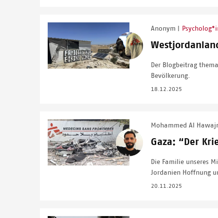
Anonym
Psycholog*i
|
Image
Westjordanland
Der Blogbeitrag thema
Bevölkerung.
18.12.2025
Mohammed Al Hawaj
Image
Gaza: “Der Kri
Die Familie unseres M
Jordanien Hoffnung u
20.11.2025