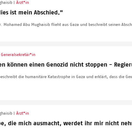
ghaisib
Ärzt*in
|
ies ist mein Abschied."
. Mohamed Abu Mughaisib flieht aus Gaza und beschreibt seinen Abschie
Generalsekretär*in
nen können einen Genozid nicht stoppen - Regie
beschreibt die humanitäre Katastrophe in Gaza und erklärt, dass die Ge
ghaisib
Ärzt*in
|
be, die mich ausmacht, werdet ihr mir nicht n