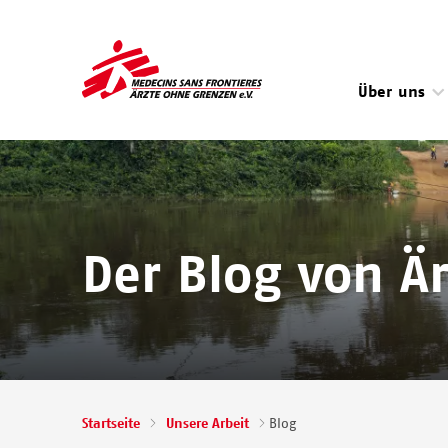
Direkt
zum
Inhalt
Über uns
Image
Der Blog von Ä
Pfadnavigation
Startseite
Unsere Arbeit
Blog