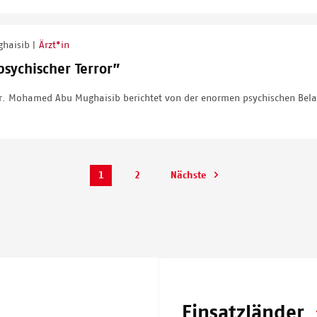
ghaisib
Ärzt*in
|
psychischer Terror”
r. Mohamed Abu Mughaisib berichtet von der enormen psychischen Belas
Aktuelle
Page
1
2
Nächste
Nächste
Seite
Seite
Einsatzländer