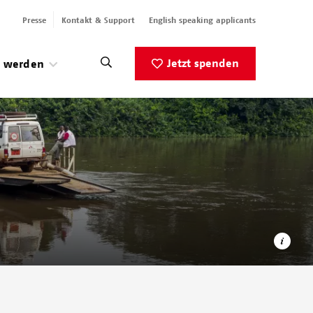
Presse
Kontakt & Support
English speaking applicants
Jetzt spenden
v werden