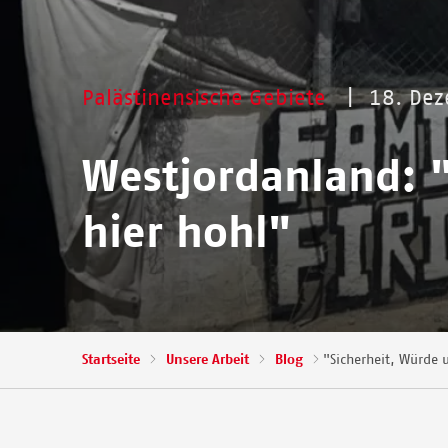
Palästinensische Gebiete
18. De
Westjordanland: 
hier hohl"
Pfadnavigation
Startseite
Unsere Arbeit
Blog
"Sicherheit, Würde 