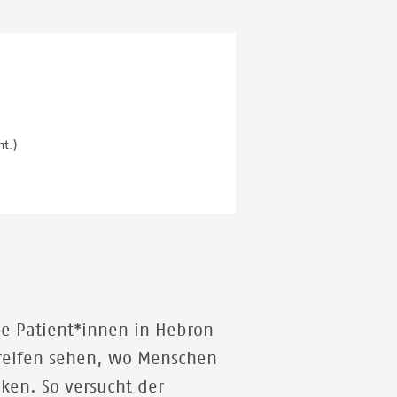
der Aufschrift "FAMILIES NOT FIRING ZONE" wurde
inzwischen vollständig von den israelischen
Streitkräften zerstört. Das Bild stammt aus dem Jahr
2024.
© MSF
t.)
ne Patient*innen in Hebron
reifen sehen, wo Menschen
ken. So versucht der