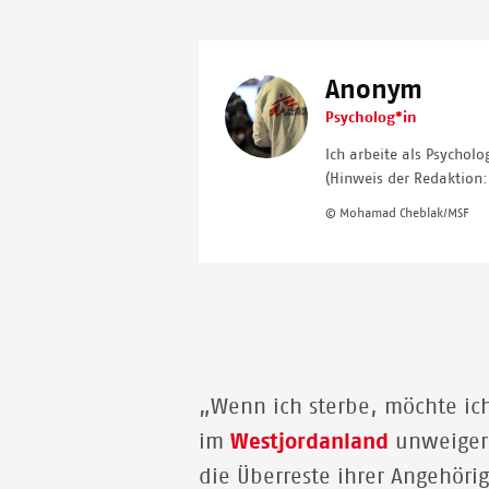
Anonym
Image
Psycholog*in
Ich arbeite als Psychol
(Hinweis der Redaktion:
© Mohamad Cheblak/MSF
„Wenn ich sterbe, möchte ich
im
Westjordanland
unweigerl
die Überreste ihrer Angehöri