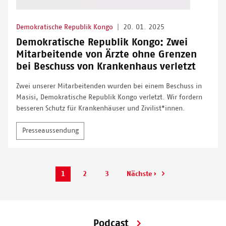
Demokratische Republik Kongo
|
20. 01. 2025
Demokratische Republik Kongo: Zwei
Mitarbeitende von Ärzte ohne Grenzen
bei Beschuss von Krankenhaus verletzt
Zwei unserer Mitarbeitenden wurden bei einem Beschuss in
Masisi, Demokratische Republik Kongo verletzt. Wir fordern
besseren Schutz für Krankenhäuser und Zivilist*innen.
Presseaussendung
Aktuelle
Page
Page
1
2
3
Nächste
Nächste ›
Seitennummerierung
Seite
Seite
Podcast