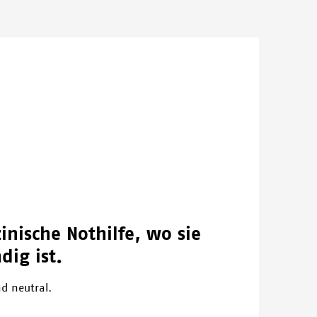
Einer unserer Mitarbeiter bespricht die Akte eines
Patienten, der seit seiner Verletzung 2025 mit einem
externen Fixateur lebt. Al-Mawasi-
Gesundheitszentrum, Khan Younis, Gaza.
© NOUR ALSAQQA/MSF
inische Nothilfe, wo sie
ig ist.
d neutral.