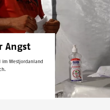
r Angst
d im Westjordanland
ch.