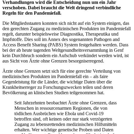
Verhandlungen wird die Entscheidung nun um ein Jahr
verschoben. Dabei braucht die Welt dringend verbindliche
Regeln für den Pandemiefall.
Die Mitgliedsstaaten konnten sich nicht auf ein System einigen, das
den gerechten Zugang zu medizinischen Produkten im Pandemiefall
regelt, darunter beispielsweise Diagnostika, Therapeutika und
Impfstoffe. Dies soll im Annex des sogenannten Pathogen and
Access Benefit Sharing (PABS) System festgehalten werden. Dass
bei der ab heute tagenden Weltgesundheitsversammlung in Genf
kein Durchbruch sondern ein Aufschub verkündet werden wird, ist
aus Sicht von Ärzte ohne Grenzen besorgniserregend.
Ärzte ohne Grenzen setzt sich für eine gerechte Verteilung von
medizinischen Produkten im Pandemiefall ein – als faire
Gegenleistung für die Länder, die wichtige Daten über die
Krankheitserreger zu Forschungszwecken teilen und deren
Bevölkerung an klinischen Studien teilgenommen hat.
Seit Jahrzehnten beobachtet Ärzte ohne Grenzen, dass
Menschen in ressourcenarmen Regionen, die von
tödlichen Ausbrüchen wie Ebola und Covid-19
betroffen sind, oft keinen oder nur stark verzögerten
Zugang zu lebensrettenden medizinischen Hilfsmitteln
erhalten. Wer wichtige genetische Proben und Daten