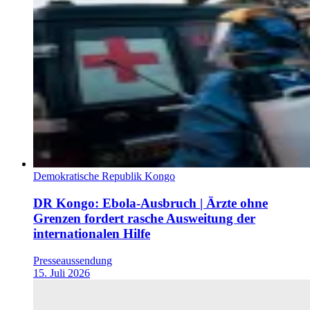
Demokratische Republik Kongo
DR Kongo: Ebola-Ausbruch | Ärzte ohne
Grenzen fordert rasche Ausweitung der
internationalen Hilfe
Presseaussendung
15. Juli 2026