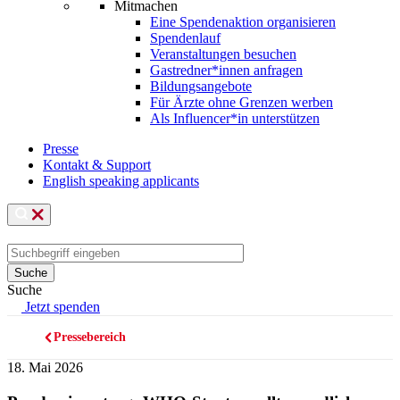
Mitmachen
Eine Spendenaktion organisieren
Spendenlauf
Veranstaltungen besuchen
Gastredner*innen anfragen
Bildungsangebote
Für Ärzte ohne Grenzen werben
Als Influencer*in unterstützen
Presse
Kontakt & Support
English speaking applicants
Suche
Jetzt spenden
Pressebereich
Pfadnavigation
18. Mai 2026