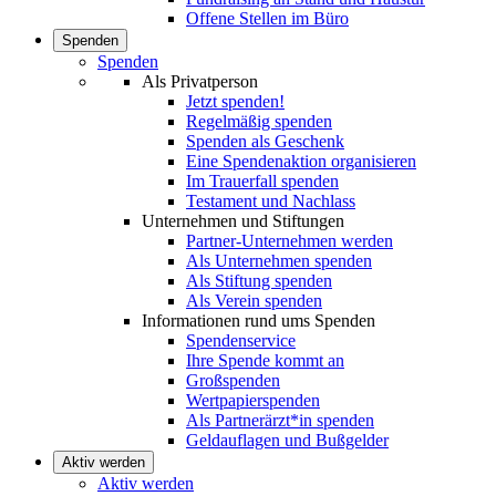
Offene Stellen im Büro
Spenden
Spenden
Als Privatperson
Jetzt spenden!
Regelmäßig spenden
Spenden als Geschenk
Eine Spendenaktion organisieren
Im Trauerfall spenden
Testament und Nachlass
Unternehmen und Stiftungen
Partner-Unternehmen werden
Als Unternehmen spenden
Als Stiftung spenden
Als Verein spenden
Informationen rund ums Spenden
Spendenservice
Ihre Spende kommt an
Großspenden
Wertpapierspenden
Als Partnerärzt*in spenden
Geldauflagen und Bußgelder
Aktiv werden
Aktiv werden