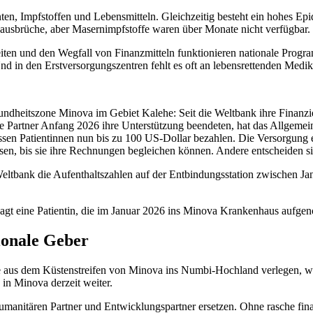
n, Impfstoffen und Lebensmitteln. Gleichzeitig besteht ein hohes Ep
usbrüche, aber Masernimpfstoffe waren über Monate nicht verfügbar.
gkeiten und den Wegfall von Finanzmitteln funktionieren nationale Pr
 in den Erstversorgungszentren fehlt es oft an lebensrettenden Medi
sundheitszone Minova im Gebiet Kalehe: Seit die Weltbank ihre Finan
le Partner Anfang 2026 ihre Unterstützung beendeten, hat das Allgeme
sen Patientinnen nun bis zu 100 US-Dollar bezahlen. Die Versorgung e
n, bis sie ihre Rechnungen begleichen können. Andere entscheiden sic
Weltbank die Aufenthaltszahlen auf der Entbindungsstation zwischen J
 sagt eine Patientin, die im Januar 2026 ins Minova Krankenhaus aufg
ionale Geber
se aus dem Küstenstreifen von Minova ins Numbi-Hochland verlegen, wo
in Minova derzeit weiter.
umanitären Partner und Entwicklungspartner ersetzen. Ohne rasche fina