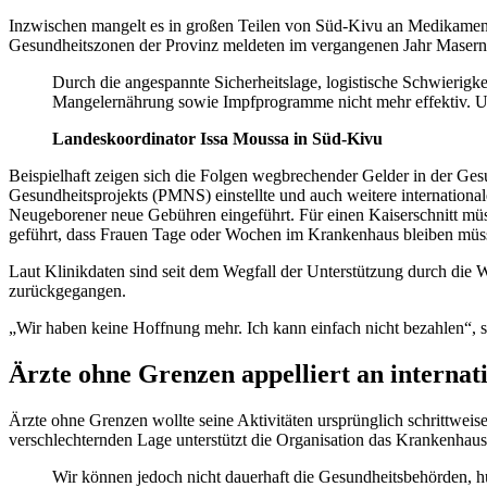
Inzwischen mangelt es in großen Teilen von Süd-Kivu an Medikamente
Gesundheitszonen der Provinz meldeten im vergangenen Jahr Maserna
Durch die angespannte Sicherheitslage, logistische Schwieri
Mangelernährung sowie Impfprogramme nicht mehr effektiv. Und
Landeskoordinator Issa Moussa in Süd-Kivu
Beispielhaft zeigen sich die Folgen wegbrechender Gelder in der Ge
Gesundheitsprojekts (PMNS) einstellte und auch weitere internationa
Neugeborener neue Gebühren eingeführt. Für einen Kaiserschnitt müs
geführt, dass Frauen Tage oder Wochen im Krankenhaus bleiben müsse
Laut Klinikdaten sind seit dem Wegfall der Unterstützung durch die 
zurückgegangen.
„Wir haben keine Hoffnung mehr. Ich kann einfach nicht bezahlen“,
Ärzte ohne Grenzen appelliert an internat
Ärzte ohne Grenzen wollte seine Aktivitäten ursprünglich schrittwei
verschlechternden Lage unterstützt die Organisation das Krankenhaus 
Wir können jedoch nicht dauerhaft die Gesundheitsbehörden, h