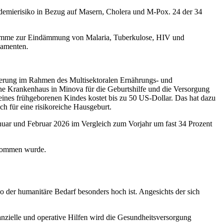
idemierisiko in Bezug auf Masern, Cholera und M-Pox. 24 der 34
ogramme zur Eindämmung von Malaria, Tuberkulose, HIV und
kamenten.
zierung im Rahmen des Multisektoralen Ernährungs- und
ine Krankenhaus in Minova für die Geburtshilfe und die Versorgung
ines frühgeborenen Kindes kostet bis zu 50 US-Dollar. Das hat dazu
h für eine risikoreiche Hausgeburt.
anuar und Februar 2026 im Vergleich zum Vorjahr um fast 34 Prozent
enommen wurde.
 der humanitäre Bedarf besonders hoch ist. Angesichts der sich
nzielle und operative Hilfen wird die Gesundheitsversorgung