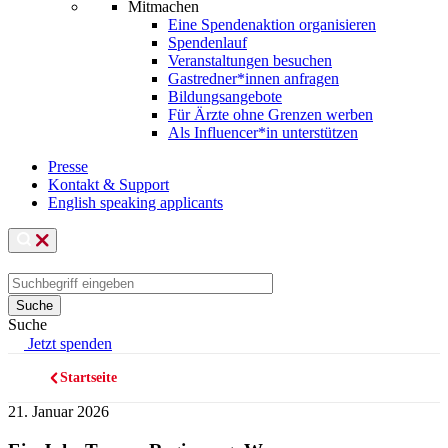
Mitmachen
Eine Spendenaktion organisieren
Spendenlauf
Veranstaltungen besuchen
Gastredner*innen anfragen
Bildungsangebote
Für Ärzte ohne Grenzen werben
Als Influencer*in unterstützen
Presse
Kontakt & Support
English speaking applicants
Suche
Jetzt spenden
Startseite
Pfadnavigation
21. Januar 2026