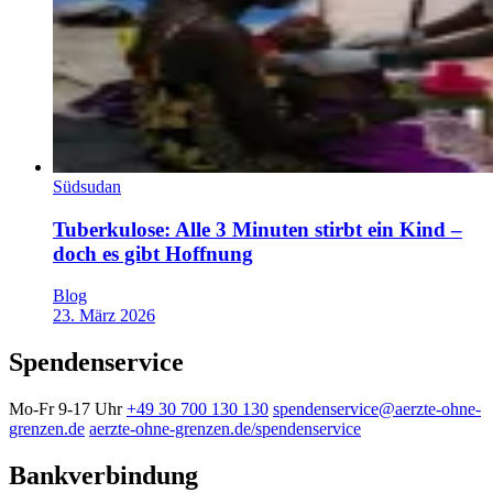
Südsudan
Tuberkulose: Alle 3 Minuten stirbt ein Kind –
doch es gibt Hoffnung
Blog
23. März 2026
Spendenservice
Mo-Fr 9-17 Uhr
+49 30 700 130 130
spendenservice@aerzte-ohne-
grenzen.de
aerzte-ohne-grenzen.de/spendenservice
Bankverbindung