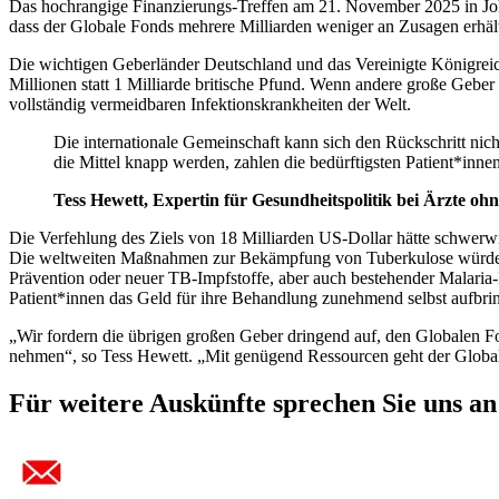
Das hochrangige Finanzierungs-Treffen am 21. November 2025 in Joha
dass der Globale Fonds mehrere Milliarden weniger an Zusagen erhä
Die wichtigen Geberländer Deutschland und das Vereinigte Königreich 
Millionen statt 1 Milliarde britische Pfund. Wenn andere große Geber 
vollständig vermeidbaren Infektionskrankheiten der Welt.
Die internationale Gemeinschaft kann sich den Rückschritt nic
die Mittel knapp werden, zahlen die bedürftigsten Patient*innen
Tess Hewett, Expertin für Gesundheitspolitik bei Ärzte oh
Die Verfehlung des Ziels von 18 Milliarden US-Dollar hätte schwer
Die weltweiten Maßnahmen zur Bekämpfung von Tuberkulose würden er
Prävention oder neuer TB-Impfstoffe, aber auch bestehender Malaria
Patient*innen das Geld für ihre Behandlung zunehmend selbst aufbrin
„Wir fordern die übrigen großen Geber dringend auf, den Globalen F
nehmen“, so Tess Hewett. „Mit genügend Ressourcen geht der Globale
Für weitere Auskünfte sprechen Sie uns an