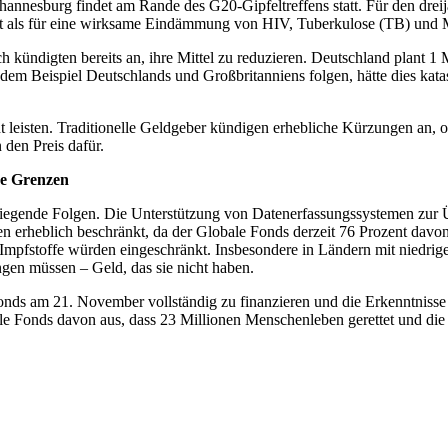
nnesburg findet am Rande des G20-Gipfeltreffens statt. Für den dreij
lt als für eine wirksame Eindämmung von HIV, Tuberkulose (TB) und Ma
kündigten bereits an, ihre Mittel zu reduzieren. Deutschland plant 1 Mi
dem Beispiel Deutschlands und Großbritanniens folgen, hätte dies katast
ht leisten. Traditionelle Geldgeber kündigen erhebliche Kürzungen an,
 den Preis dafür.
ne Grenzen
wiegende Folgen. Die Unterstützung von Datenerfassungssystemen zur 
heblich beschränkt, da der Globale Fonds derzeit 76 Prozent davon u
-Impfstoffe würden eingeschränkt. Insbesondere in Ländern mit niedr
gen müssen – Geld, das sie nicht haben.
onds am 21. November vollständig zu finanzieren und die Erkenntniss
 Fonds davon aus, dass 23 Millionen Menschenleben gerettet und die Z