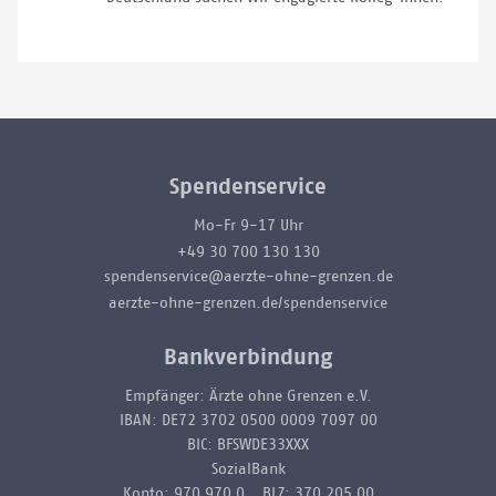
Spendenservice
Mo-Fr 9-17 Uhr
+49 30 700 130 130
spendenservice@aerzte-ohne-grenzen.de
aerzte-ohne-grenzen.de/spendenservice
Bankverbindung
Empfänger: Ärzte ohne Grenzen e.V.
IBAN: DE72 3702 0500 0009 7097 00
BIC: BFSWDE33XXX
SozialBank
Konto: 970 970 0 BLZ: 370 205 00