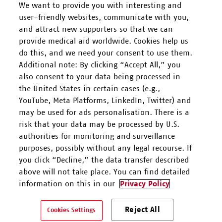
We want to provide you with interesting and
user-friendly websites, communicate with you,
and attract new supporters so that we can
FOLGEN SIE UNS
provide medical aid worldwide. Cookies help us
do this, and we need your consent to use them.
Additional note: By clicking “Accept All,” you
also consent to your data being processed in
the United States in certain cases (e.g.,
YouTube, Meta Platforms, LinkedIn, Twitter) and
Mitarbeiten
may be used for ads personalisation. There is a
risk that your data may be processed by U.S.
Spenden
authorities for monitoring and surveillance
purposes, possibly without any legal recourse. If
you click “Decline,” the data transfer described
Kontakt & Support
above will not take place. You can find detailed
information on this in our
Privacy Policy
Ärzte ohne Grenzen e.V. ist als eingetragene gemeinnützige
Organisation von der Körperschaft- und Gewerbesteuer gem. §5 I
Reject All
Cookies Settings
9 KStG unter der Steuernummer 27/672/52443 befreit.