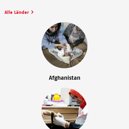
Alle Länder
Image
Afghanistan
Image