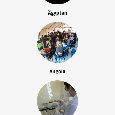
Ägypten
Image
Angola
Image