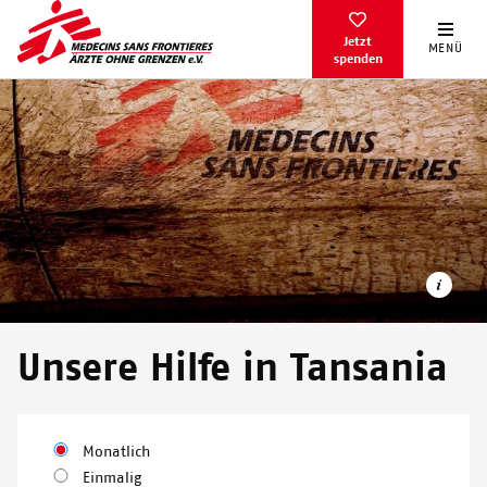
Direkt
zum
Jetzt
MENÜ
spenden
Inhalt
Unsere Hilfe in Tansania
© SIMON BURROUGHS
Monatlich
Einmalig