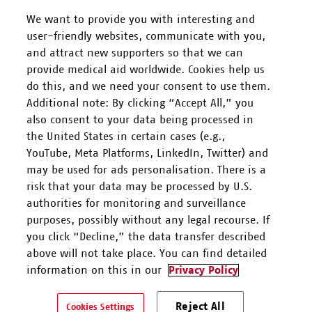
We want to provide you with interesting and
user-friendly websites, communicate with you,
and attract new supporters so that we can
FOLGEN SIE UNS
provide medical aid worldwide. Cookies help us
do this, and we need your consent to use them.
Additional note: By clicking “Accept All,” you
also consent to your data being processed in
the United States in certain cases (e.g.,
YouTube, Meta Platforms, LinkedIn, Twitter) and
Mitarbeiten
may be used for ads personalisation. There is a
risk that your data may be processed by U.S.
Spenden
authorities for monitoring and surveillance
purposes, possibly without any legal recourse. If
you click “Decline,” the data transfer described
Kontakt & Support
above will not take place. You can find detailed
information on this in our
Privacy Policy
Ärzte ohne Grenzen e.V. ist als eingetragene gemeinnützige
Reject All
Organisation von der Körperschaft- und Gewerbesteuer gem. §5 I
Cookies Settings