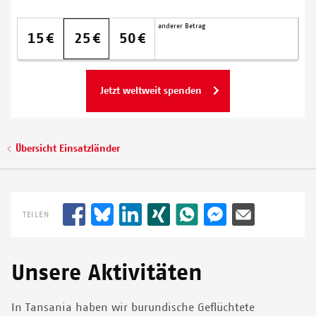
Spendenbetrag
Meine
anderer Betrag
Donation amount monthly
15
25
50
Spende
wird
dort
eingesetzt,
wo
Hilfe
am
Pfadnavigation
Übersicht Einsatzländer
dringendsten
benötigt
wird.
TEILEN
Unsere Aktivitäten
In Tansania haben wir burundische Geflüchtete