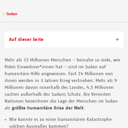
Sie konnten von den wenigen vor Ort vertretenen
Organisationen nicht geschlossen werden. 2025 wurde das
Pfadnavigation
Sudan
Camp in der Nähe von al-Faschir bei einem Angriff der Miliz
RSF vollkommen zerstört.
© THIBAULT FENDLER/MSF
Auf dieser Seite
Mehr als 33 Millionen Menschen - beinahe so viele, wie
Polen Einwohner*innen hat - sind im Sudan auf
humanitäre Hilfe angewiesen. Fast 14 Millionen von
ihnen werden in 3 Jahren Krieg vertrieben: Mehr als 9
Millionen davon innerhalb des Landes, 4,5 Millionen
suchen außerhalb des Sudans Schutz. Die Vereinten
Nationen bezeichnen die Lage der Menschen im Sudan
als
größte humanitäre Krise der Welt
.
Wie konnte es zu einer humanitären Katastrophe
solchen Ausmaßes kommen?