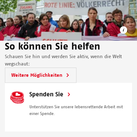
So können Sie helfen
Schauen Sie hin und werden Sie aktiv, wenn die Welt
wegschaut:
Wir setzen uns auch öffentlich für unsere Patient*innen ein,
Weitere Möglichkeiten
hier gemeinsam mit 8 anderen Hilfsorganisationen vor dem
Auswärtigen Amt für den Schutz der Menschen in Gaza.
SVG
Spenden Sie
© MSF
Icon
Unterstützen Sie unsere lebensrettende Arbeit mit
einer Spende.