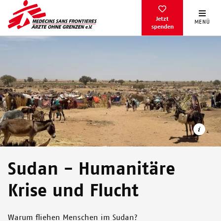
Direkt
zum
Jetzt
MENÜ
spenden
Inhalt
Sudan - Humanitäre
Krise und Flucht
Beispiel Samsam-Camp (Darfur): Die Versorgungslücken bei
Nahrung, Wasser und sanitären Einrichtungen waren immens.
Warum fliehen Menschen im Sudan?