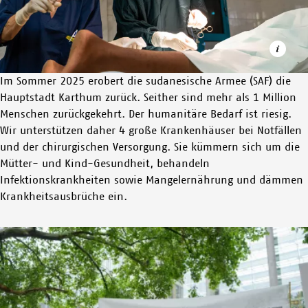
Im Sommer 2025 erobert die sudanesische Armee (SAF) die
Hauptstadt Karthum zurück. Seither sind mehr als 1 Million
Menschen zurückgekehrt. Der humanitäre Bedarf ist riesig.
Wir unterstützen daher 4 große Krankenhäuser bei Notfällen
Jessica Comi (links) und Dr. Federica Iezzi entfernen eine Kugel
und der chirurgischen Versorgung. Sie kümmern sich um die
aus dem Körper eines Patienten. Er war oberhalb des Knies
Mütter- und Kind-Gesundheit, behandeln
von einer verirrten Kugel getroffen worden.
Infektionskrankheiten sowie Mangelernährung und dämmen
Krankheitsausbrüche ein.
© ALA KHEIR/MSF
Image