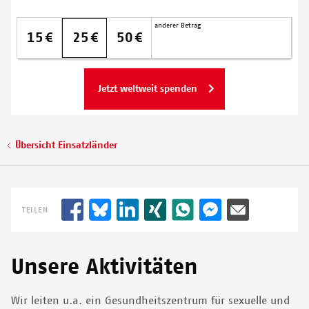
© JOANNE LILLIE/MSF
Spendenbetrag
Meine
anderer Betrag
Donation amount monthly
15
25
50
Spende
wird
dort
eingesetzt,
wo
Hilfe
am
Pfadnavigation
Übersicht Einsatzländer
dringendsten
benötigt
wird.
TEILEN
Unsere Aktivitäten
Wir leiten u.a. ein Gesundheitszentrum für sexuelle und