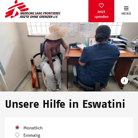
Direkt
zum
Jetzt
MENÜ
spenden
Inhalt
Unsere Hilfe in Eswatini
In unserem neuen Gesundheitszentrum "Sitsandziwe" bieten
wir vollumfängliche Angebote zu sexueller und reproduktiver
Monatlich
Gesundheit.
Einmalig