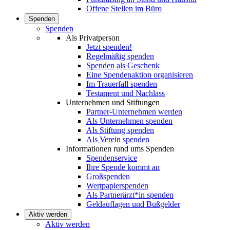
Offene Stellen im Büro
Spenden
Spenden
Als Privatperson
Jetzt spenden!
Regelmäßig spenden
Spenden als Geschenk
Eine Spendenaktion organisieren
Im Trauerfall spenden
Testament und Nachlass
Unternehmen und Stiftungen
Partner-Unternehmen werden
Als Unternehmen spenden
Als Stiftung spenden
Als Verein spenden
Informationen rund ums Spenden
Spendenservice
Ihre Spende kommt an
Großspenden
Wertpapierspenden
Als Partnerärzt*in spenden
Geldauflagen und Bußgelder
Aktiv werden
Aktiv werden