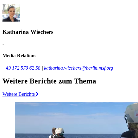
Katharina Wiechers
-
Media Relations
+49 172 570 62 58
|
katharina.wiechers@berlin.msf.org
Weitere Berichte zum Thema
Weitere Berichte