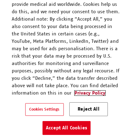
FOLGEN SIE UNS
provide medical aid worldwide. Cookies help us
do this, and we need your consent to use them.
Additional note: By clicking “Accept All,” you
also consent to your data being processed in
the United States in certain cases (e.g.,
YouTube, Meta Platforms, LinkedIn, Twitter) and
Mitarbeiten
may be used for ads personalisation. There is a
risk that your data may be processed by U.S.
Spenden
authorities for monitoring and surveillance
purposes, possibly without any legal recourse. If
you click “Decline,” the data transfer described
Kontakt & Support
above will not take place. You can find detailed
information on this in our
Privacy Policy
Ärzte ohne Grenzen e.V. ist als eingetragene gemeinnützige
Reject All
Organisation von der Körperschaft- und Gewerbesteuer gem. §5 I
Cookies Settings
9 KStG unter der Steuernummer 27/672/52443 befreit.
Datenschutz
Impressum
Accept All Cookies