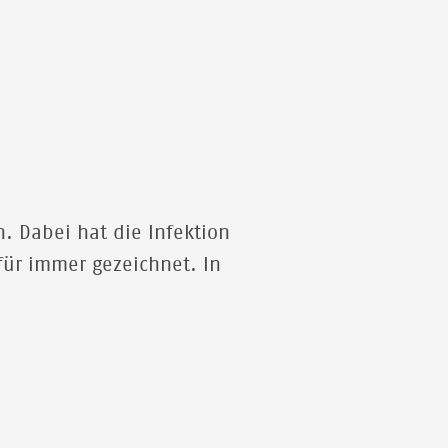
© CLAIRE JEANTET - FABRICE CATERINI/INEDIZ
. Dabei hat die Infektion
für immer gezeichnet. In