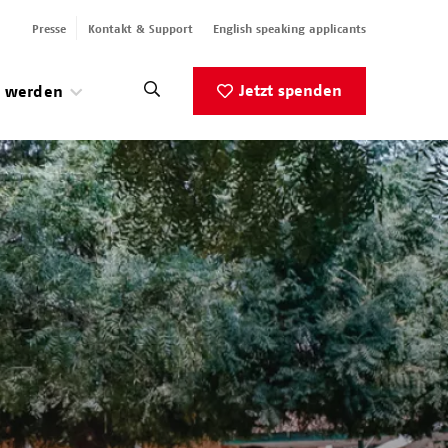
Presse
Kontakt & Support
English speaking applicants
Jetzt spenden
v werden