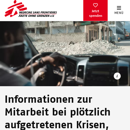
Direkt
zum
Jetzt
MENÜ
spenden
Inhalt
Informationen zur
Mitarbeit bei plötzlich
Erdbebenhilfe in der Stadt Les Cayes - Haiti 2021.
aufgetretenen Krisen,
© PIERRE FROMENTIN/MSF