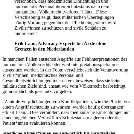
verschoben, dass medizinische Einrichtungen und
humanitäres Personal ihren Schutzstatus nach dem
humanitären Völkerrecht ‚verloren‘ hätten. Diese
Verschiebung zeigt, dass militärischen Überlegungen
häufig Vorrang gegenüber der Pflicht eingeräumt wird,
Zivilist*innen zu schützen und zivile Schäden zu
minimieren“
Erik Laan, Advocacy-Experte bei Ärzte ohne
Grenzen in den Niederlanden
In manchen Fällen entstehen Angriffe aus Fehlinterpretationen des
humanitären Völkerrechts oder weil Interpretationsspielräume
ausgenutzt werden. In der Folge verschiebt sich die Verantwortung:
Zivilist*innen, medizinisches Personal und
Gesundheitseinrichtungen müssen erst beweisen, dass sie keine
militärischen Ziele sind, anstatt wie vom Völkerrecht beabsichtigt,
grundsätzlich als geschützt zu gelten.
„Zentrale Verpflichtungen von Konfliktparteien, wie die Pflicht, vor
einem Angriff rechtzeitig zu warnen, werden häufig übergangen“,
erklärt Laan. „Dies verhindert, dass medizinische Einrichtungen auf
einen angeblichen Verlust ihres Schutzstatus reagieren oder die
Patient*innen evakuieren können.“
Staatliche Akteur*innen verantwortlich für Großteil der