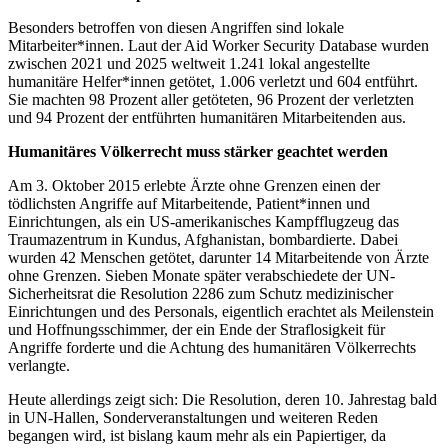
Besonders betroffen von diesen Angriffen sind lokale
Mitarbeiter*innen. Laut der Aid Worker Security Database wurden
zwischen 2021 und 2025 weltweit 1.241 lokal angestellte
humanitäre Helfer*innen getötet, 1.006 verletzt und 604 entführt.
Sie machten 98 Prozent aller getöteten, 96 Prozent der verletzten
und 94 Prozent der entführten humanitären Mitarbeitenden aus.
Humanitäres Völkerrecht muss stärker geachtet werden
Am 3. Oktober 2015 erlebte Ärzte ohne Grenzen einen der
tödlichsten Angriffe auf Mitarbeitende, Patient*innen und
Einrichtungen, als ein US-amerikanisches Kampfflugzeug das
Traumazentrum in Kundus, Afghanistan, bombardierte. Dabei
wurden 42 Menschen getötet, darunter 14 Mitarbeitende von Ärzte
ohne Grenzen. Sieben Monate später verabschiedete der UN-
Sicherheitsrat die Resolution 2286 zum Schutz medizinischer
Einrichtungen und des Personals, eigentlich erachtet als Meilenstein
und Hoffnungsschimmer, der ein Ende der Straflosigkeit für
Angriffe forderte und die Achtung des humanitären Völkerrechts
verlangte.
Heute allerdings zeigt sich: Die Resolution, deren 10. Jahrestag bald
in UN-Hallen, Sonderveranstaltungen und weiteren Reden
begangen wird, ist bislang kaum mehr als ein Papiertiger, da