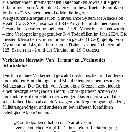
aus bestehenden internationalen Datenbanken sowie auf eigene
Erfahrungen von Ärzte ohne Grenzen in bewaffneten Konflikten.
Im Jahr 2025 verzeichnete das Monitoring der
Weltgesundheitsorganisation (Surveillance System for Attacks on
Health Care, SSA) insgesamt 1.348 Angriffe auf die medizinische
Gesundheitsversorgung, bei denen 1.981 Menschen getötet wurden
– eine Verdoppelung gegenüber 944 Todesfällen im Jahr 2024. Die
meisten Menschen wurden im Sudan getötet (1.620), gefolgt von
Myanmar mit 148, den besetzten palästinensischen Gebieten mit
125, Syrien mit 41 und der Ukraine mit 19 Getöteten.
Verkehrtes Narrativ: Von „Irrtum“ zu „Verlust des
Schutzstatus“
Das humanitäre Völkerrecht gewährt medizinischen und anderen
humanitären Einrichtungen und Mitarbeitenden einen besonderen
Schutzstatus. Der Bericht von Ärzte ohne Grenzen zeigt jedoch
einen besorgniserregenden Trend: Konfliktparteien achten das
humanitäre Völkerrecht immer weniger. Das zeigen sowohl die
statistischen Daten als auch Aussagen von Regierungsmitgliedern,
Militärangehörigen und anderen an bewaffneten Konflikten
beteiligten Akteur*innen.
„Konfliktparteien haben das Narrativ von
‚versehentlichen Angriffen‘ hin zu einer Rechtfertigung