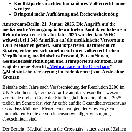
Konfliktparteien achten humanitäres Völkerrecht immer
weniger
Dringend mehr Aufklärung und Rechenschaft nötig
Amsterdam/Berlin, 21. Januar 2026. Die Angriffe auf die
medizinische Versorgung in bewaffneten Konflikten haben ein
Rekordniveau erreicht. Im Jahr 2025 wurden laut WHO
weltweit bei 1.348 Angriffen auf die medizinische Versorgung
1.981 Menschen getötet. Konfliktparteien, darunter auch
Staaten, entziehen sich zunehmend ihrer völkerrechtlichen
Verpflichtung, medizinisches Personal, Patient*innen,
Gesundheitseinrichtungen und Transporte zu schützen. Dies
zeigt der neue Bericht „
Medical care in the Crosshairs
“
(„Medizinische Versorgung im Fadenkreuz“) von Ärzte ohne
Grenzen.
Beinahe zehn Jahre nach Verabschiedung der Resolution 2286 im
UN-Sicherheitsrat, der die Angriffe auf das Gesundheitswesen
verurteilte und ein Ende der Straflosigkeit forderte, führten 2025
täglich im Schnitt fast vier Angriffe auf die Gesundheitsversorgung
dazu, dass Millionen Menschen in einigen der schwierigsten
humanitären Kontexte von lebensnotwendiger Versorgung
abgeschnitten sind.
Der Bericht „Medical care in the Crosshairs“ stützt sich auf Zahlen