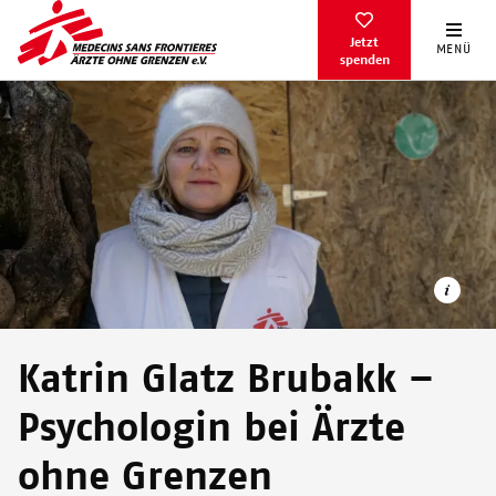
Direkt
zum
Jetzt
MENÜ
spenden
Inhalt
Katrin Glatz Brubakk –
Psychologin bei Ärzte
Die Deutsch-Norwegerin Katrin Glatz Brubakk während eines
Einsatzes auf Lesbos
ohne Grenzen