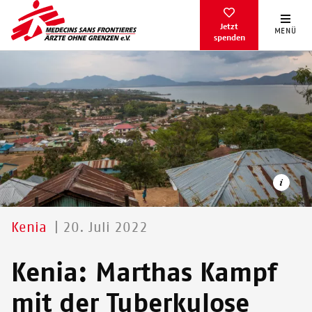
Direkt
zum
Jetzt
MENÜ
spenden
Inhalt
Kenia
20. Juli 2022
in Homa Bay Stadt leben über 60.000 Menschen
Kenia: Marthas Kampf
© PATRICK MEINHARDT
mit der Tuberkulose