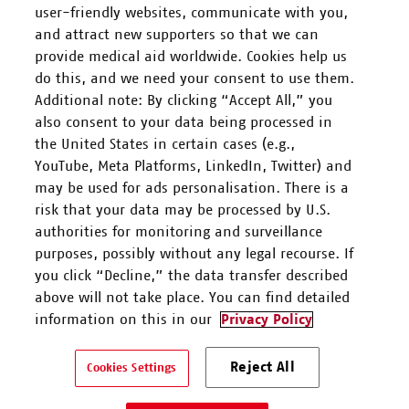
user-friendly websites, communicate with you,
and attract new supporters so that we can
FOLGEN SIE UNS
provide medical aid worldwide. Cookies help us
do this, and we need your consent to use them.
Additional note: By clicking “Accept All,” you
also consent to your data being processed in
the United States in certain cases (e.g.,
YouTube, Meta Platforms, LinkedIn, Twitter) and
Mitarbeiten
may be used for ads personalisation. There is a
risk that your data may be processed by U.S.
Spenden
authorities for monitoring and surveillance
purposes, possibly without any legal recourse. If
you click “Decline,” the data transfer described
Kontakt & Support
above will not take place. You can find detailed
information on this in our
Privacy Policy
Ärzte ohne Grenzen e.V. ist als eingetragene gemeinnützige
Reject All
Organisation von der Körperschaft- und Gewerbesteuer gem. §5 I
Cookies Settings
9 KStG unter der Steuernummer 27/672/52443 befreit.