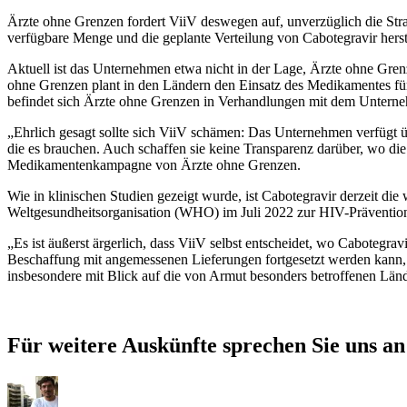
Ärzte ohne Grenzen fordert ViiV deswegen auf, unverzüglich die Str
verfügbare Menge und die geplante Verteilung von Cabotegravir hers
Aktuell ist das Unternehmen etwa nicht in der Lage, Ärzte ohne Gre
ohne Grenzen plant in den Ländern den Einsatz des Medikamentes für 
befindet sich Ärzte ohne Grenzen in Verhandlungen mit dem Untern
„
Ehrlich gesagt sollte sich ViiV schämen: Das Unternehmen verfügt üb
die es brauchen. Auch schaffen sie keine Transparenz darüber, wo di
Medikamentenkampagne von Ärzte ohne Grenzen.
Wie in klinischen Studien gezeigt wurde, ist Cabotegravir derzeit 
Weltgesundheitsorganisation (WHO) im Juli 2022 zur HIV-Präventio
„
Es ist äußerst ärgerlich, dass ViiV selbst entscheidet, wo Cabotegr
Beschaffung mit angemessenen Lieferungen fortgesetzt werden kann, 
insbesondere mit Blick auf die von Armut besonders betroffenen Länd
Für weitere Auskünfte sprechen Sie uns an