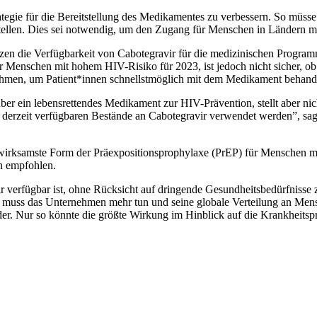
ategie für die Bereitstellung des Medikamentes zu verbessern. So müss
tellen. Dies sei notwendig, um den Zugang für Menschen in Ländern m
nzen die Verfügbarkeit von Cabotegravir für die medizinischen Progra
Menschen mit hohem HIV-Risiko für 2023, ist jedoch nicht sicher, ob C
ehmen, um Patient*innen schnellstmöglich mit dem Medikament behand
er ein lebensrettendes Medikament zur HIV-Prävention, stellt aber nic
e derzeit verfügbaren Bestände an Cabotegravir verwendet werden”, sag
die wirksamste Form der Präexpositionsprophylaxe (PrEP) für Menschen
n empfohlen.
avir verfügbar ist, ohne Rücksicht auf dringende Gesundheitsbedürfniss
muss das Unternehmen mehr tun und seine globale Verteilung an Mensc
er. Nur so könnte die größte Wirkung im Hinblick auf die Krankheitspr