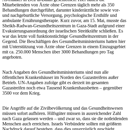
Mitarbeitenden von Ärzte ohne Grenzen täglich mehr als 350
Behandlungen durchgeführt, darunter kinderärztliche sowie vor-
und nachgeburtliche Versorgung, psychologische Ersthilfe und
ambulante Ernährungstherapie. Kurz zuvor, am 15. Mai, musste das
Sheikh-Radwan-Gesundheitszentrum in Gaza-Stadt aufgrund einer
Evakuierungsanordnung der israelischen Streitkräfte schließen. Es
war das letzte voll funktionstüchtige Gesundheitszentrum in der
Gegend. Die Beschäftigen des Gesundheitsministeriums hatten hier
mit Unterstützung von Ärzte ohne Grenzen in einem Einzugsgebiet
mit ca. 250.000 Menschen über 3000 Behandlungen pro Tag
angeboten.
Nach Angaben des Gesundheitsministeriums sind nun alle
öffentlichen Krankenhäuser im Norden des Gazastreifens außer
Betrieb. UN-Angaben zufolge gibt es derzeit im gesamten
Gazastreifen noch etwa Tausend Krankenhausbetten – gegenüber
3500 vor dem Krieg.
Die Angriffe auf die Zivilbevölkerung und das Gesundheitswesen
müssen sofort aufhören. Hilfsgüter müssen in ausreichender Zahl
nach Gaza gelassen werden – und zwar so, dass sie die notleidenden
Menschen auch erreichen. Israels Verbündete sollten mit größtem
Nachdruck darauf bestehen, dass dies unverzüglich geschieht.