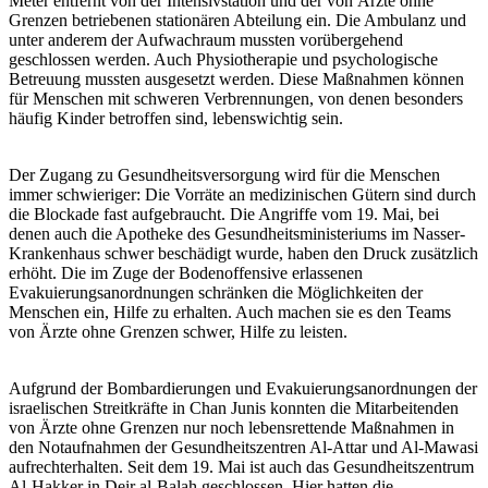
Meter entfernt von der Intensivstation und der von Ärzte ohne
Grenzen betriebenen stationären Abteilung ein. Die Ambulanz und
unter anderem der Aufwachraum mussten vorübergehend
geschlossen werden. Auch Physiotherapie und psychologische
Betreuung mussten ausgesetzt werden. Diese Maßnahmen können
für Menschen mit schweren Verbrennungen, von denen besonders
häufig Kinder betroffen sind, lebenswichtig sein.
Der Zugang zu Gesundheitsversorgung wird für die Menschen
immer schwieriger: Die Vorräte an medizinischen Gütern sind durch
die Blockade fast aufgebraucht. Die Angriffe vom 19. Mai, bei
denen auch die Apotheke des Gesundheitsministeriums im Nasser-
Krankenhaus schwer beschädigt wurde, haben den Druck zusätzlich
erhöht. Die im Zuge der Bodenoffensive erlassenen
Evakuierungsanordnungen schränken die Möglichkeiten der
Menschen ein, Hilfe zu erhalten. Auch machen sie es den Teams
von Ärzte ohne Grenzen schwer, Hilfe zu leisten.
Aufgrund der Bombardierungen und Evakuierungsanordnungen der
israelischen Streitkräfte in Chan Junis konnten die Mitarbeitenden
von Ärzte ohne Grenzen nur noch lebensrettende Maßnahmen in
den Notaufnahmen der Gesundheitszentren Al-Attar und Al-Mawasi
aufrechterhalten. Seit dem 19. Mai ist auch das Gesundheitszentrum
Al-Hakker in Deir al-Balah geschlossen. Hier hatten die