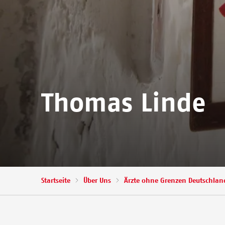
Thomas Linde
Pfadnavigation
Startseite
Über Uns
Ärzte ohne Grenzen Deutschland