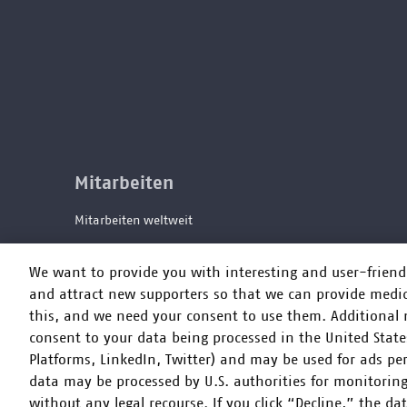
Mitarbeiten
Mitarbeiten weltweit
Jobs im Büro
We want to provide you with interesting and user-frien
and attract new supporters so that we can provide medic
this, and we need your consent to use them. Additional no
consent to your data being processed in the United States
Platforms, LinkedIn, Twitter) and may be used for ads per
data may be processed by U.S. authorities for monitoring
without any legal recourse. If you click “Decline,” the da