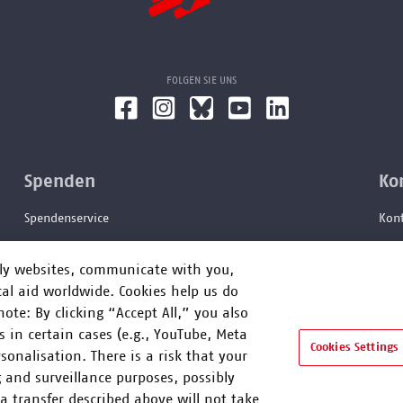
FOLGEN SIE UNS
Spenden
Ko
Spendenservice
Kont
Spenden- und Adressdaten ändern
News
dly websites, communicate with you,
Spendenquittung anfordern
Cook
al aid worldwide. Cookies help us do
te: By clicking “Accept All,” you also
Hin
 in certain cases (e.g., YouTube, Meta
Barr
Cookies Settings
sonalisation. There is a risk that your
Leic
 and surveillance purposes, possibly
ta transfer described above will not take