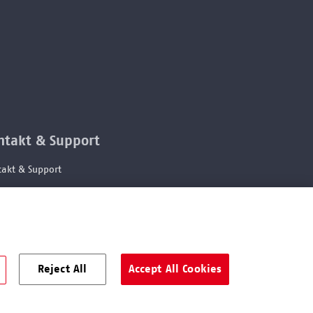
ntakt & Support
akt & Support
letter abbestellen
ie Einstellungen ändern
weisgeberschutzsystem
ierefreiheitserklärung
Reject All
Accept All Cookies
hte Sprache