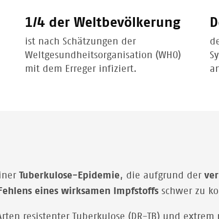
1/4 der Weltbevölkerung
D
ist nach Schätzungen der
de
Weltgesundheitsorganisation (WHO)
S
mit dem Erreger infiziert.
a
iner
Tuberkulose-Epidemie
, die aufgrund der
ver
Fehlens eines wirksamen Impfstoffs
schwer zu kon
rten resistenter Tuberkulose (DR-TB) und extrem 