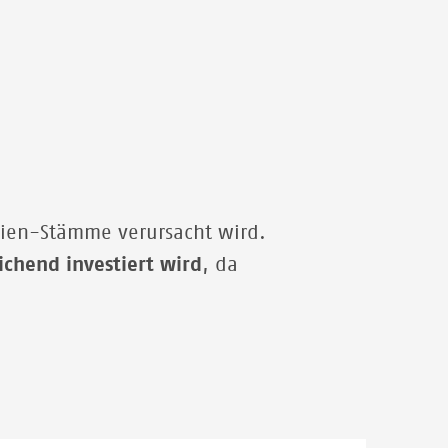
testen wir Menschen auf Tuberkulose, um bisher
unbekannte Fälle zu identifizieren und die
Erkrankten dann in ein Behandlungszentrum zu
überweisen. Agustina ist mit ihren Enkeln Clark und
Ion zu uns gekommen, um sich testen zu lassen.
© EZRA ACAYAN
erien-Stämme verursacht wird.
ichend investiert wird
, da