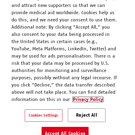
and attract new supporters so that we can
FOLGEN SIE UNS
provide medical aid worldwide. Cookies help us
do this, and we need your consent to use them.
Additional note: By clicking “Accept All,” you
also consent to your data being processed in
the United States in certain cases (e.g.,
YouTube, Meta Platforms, LinkedIn, Twitter) and
Mitarbeiten
may be used for ads personalisation. There is a
risk that your data may be processed by U.S.
Spenden
authorities for monitoring and surveillance
purposes, possibly without any legal recourse. If
you click “Decline,” the data transfer described
Kontakt & Support
above will not take place. You can find detailed
information on this in our
Privacy Policy
Ärzte ohne Grenzen e.V. ist als eingetragene gemeinnützige
Reject All
Organisation von der Körperschaft- und Gewerbesteuer gem. §5 I
Cookies Settings
9 KStG unter der Steuernummer 27/672/52443 befreit.
Datenschutz
Impressum
Accept All Cookies