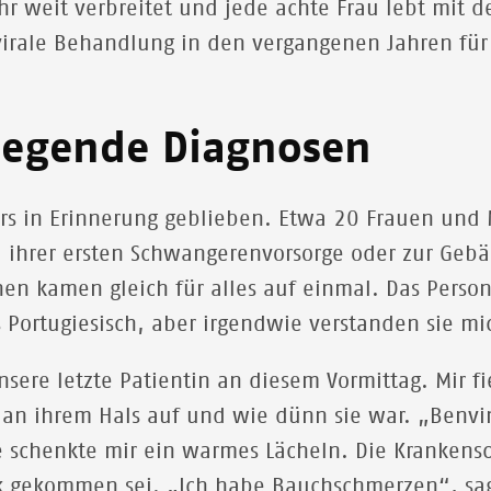
ehr weit verbreitet und jede achte Frau lebt mit d
ovirale Behandlung in den vergangenen Jahren fü
iegende Diagnosen
ders in Erinnerung geblieben. Etwa 20 Frauen u
u ihrer ersten Schwangerenvorsorge oder zur Gebä
nen kamen gleich für alles auf einmal. Das Perso
 Portugiesisch, aber irgendwie verstanden sie mi
ere letzte Patientin an diesem Vormittag. Mir fie
n ihrem Hals auf und wie dünn sie war. „Benvin
e schenkte mir ein warmes Lächeln. Die Krankens
ik gekommen sei. „Ich habe Bauchschmerzen“, sa