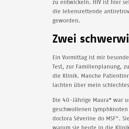
zu entwickeln. HIV ist hier s
die lebensrettende antiretr
geworden.
Zwei schwerw
Ein Vormittag ist mir beson
Test, zur Familienplanung, z
die Klinik. Manche Patientin
lachten über mein schlechtes
Die 40-Jährige Maura* war uns
geschwollenen Lymphknoten a
doctora Séverine do MSF“. Si
warum sie heute in die Klin