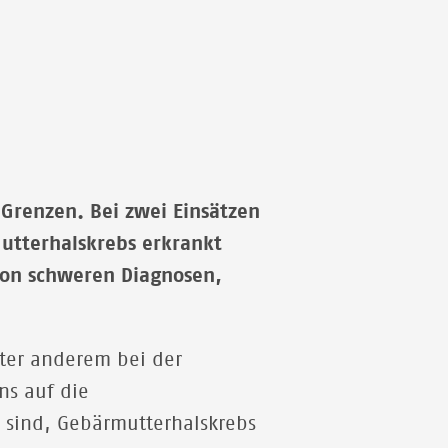
Die Impfung gegen humane Papillomviren (HPV)
kann Gebärmutterhalskrebs verhindern. HIV-
Patient*innen zählen zu einer besonderen
Risikogruppe für die Erkrankung.
© MSF/NADIA MARINI
e Grenzen. Bei zwei Einsätzen
utterhalskrebs erkrankt
 von schweren Diagnosen,
nter anderem bei der
ns auf die
t sind, Gebärmutterhalskrebs