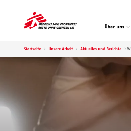
Direkt
zum
Inhalt
Über uns
Pfadnavigation
Startseite
Unsere Arbeit
Aktuelles und Berichte
We