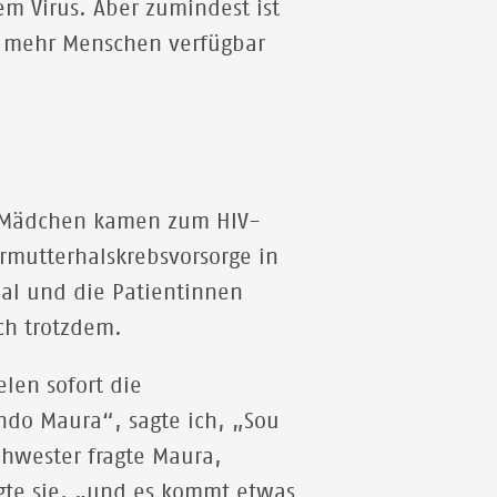
em Virus. Aber zumindest ist
r mehr Menschen verfügbar
nd Mädchen kamen zum HIV-
rmutterhalskrebsvorsorge in
nal und die Patientinnen
ch trotzdem.
len sofort die
do Maura“, sagte ich, „Sou
chwester fragte Maura,
gte sie, „und es kommt etwas