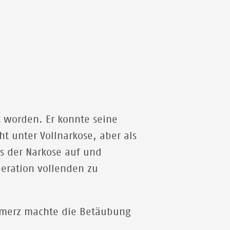
Stadt erhalten die Migrant*innen und
Asylbewerber*innen medizinische und
psychologische Unterstützung.
© JORDI RUIZ CIRERA
t worden. Er konnte seine
t unter Vollnarkose, aber als
us der Narkose auf und
peration vollenden zu
Schmerz machte die Betäubung