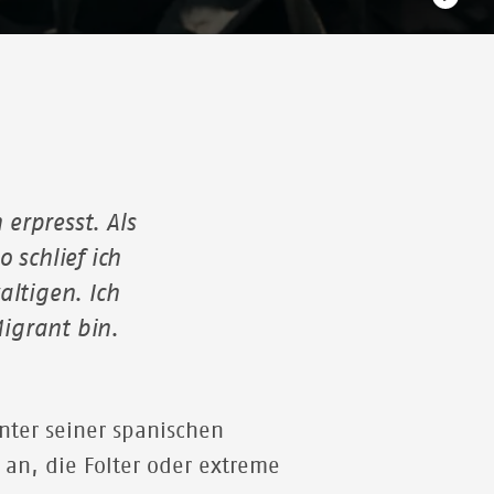
Gustavo* kommt aus El Salvador und musste von
dort aufgrund seiner sexuellen Orientierung fliehen.
erpresst. Als
In unserem Comprehensive Care Center (Spanisch: El
CAI) in Mexiko-Stadt bieten wir eine spezialisierte
 schlief ich
Betreuung für Menschen an, die Folter oder extreme
ltigen. Ich
Gewalt, einschließlich sexualisierte Belästigungen
Migrant bin.
oder Gewalt, überlebt haben. Gustavo* erzählt auf
dieser Seite von seinem Weg und von der
Unterstützung, die er jetzt in unserem Projekt
erfährt.
nter seiner spanischen
© JORDI RUIZ CIRERA
 an, die Folter oder extreme