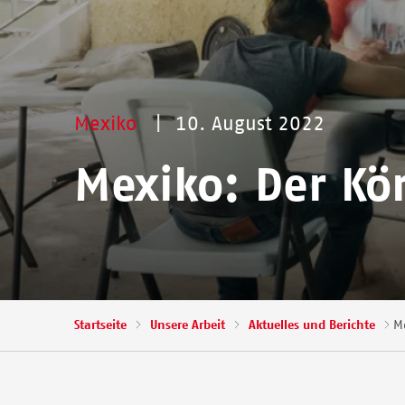
Mexiko
10. August 2022
Mexiko: Der Kö
Pfadnavigation
Startseite
Unsere Arbeit
Aktuelles und Berichte
Me