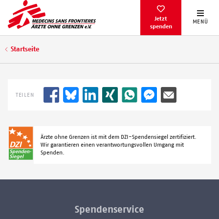
Direkt
zum
Jetzt
MENÜ
spenden
Inhalt
Pfadnavigation
Startseite
TEILEN
Ärzte ohne Grenzen ist mit dem DZI-Spendensiegel zertifiziert.
Wir garantieren einen verantwortungsvollen Umgang mit
Spenden.
Spendenservice