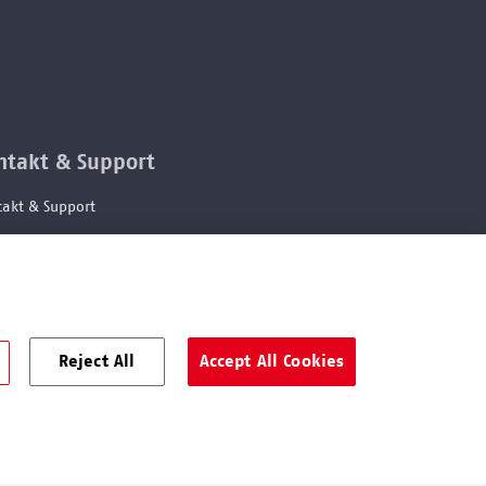
ntakt & Support
akt & Support
letter abbestellen
ie Einstellungen ändern
weisgeberschutzsystem
ierefreiheitserklärung
Reject All
Accept All Cookies
hte Sprache
G unter der
Datenschutz
Impressum