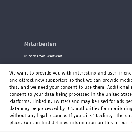
Mitarbeiten
Mitarbeiten weltweit
Jobs im Büro
We want to provide you with interesting and user-frien
and attract new supporters so that we can provide medic
this, and we need your consent to use them. Additional no
consent to your data being processed in the United States
Platforms, LinkedIn, Twitter) and may be used for ads per
data may be processed by U.S. authorities for monitoring
without any legal recourse. If you click “Decline,” the da
place. You can find detailed information on this in our
Ärzte ohne Grenzen e.V. ist als eingetragene gemeinnützig
Steuernummer 27/672/52443 befreit.