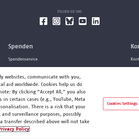
FOLGEN SIE UNS
Spenden
Ko
Spendenservice
Kont
Spenden- und Adressdaten ändern
News
dly websites, communicate with you,
Spendenquittung anfordern
Cook
al aid worldwide. Cookies help us do
te: By clicking “Accept All,” you also
Hin
 in certain cases (e.g., YouTube, Meta
Barr
Cookies Settings
sonalisation. There is a risk that your
Leic
 and surveillance purposes, possibly
ta transfer described above will not take
Privacy Policy
e Organisation von der Körperschaft- und Gewerbesteuer gem. §5 I 9 KSt