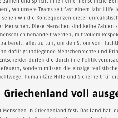
e Zahlen und spricht ihnen eine menschliche Beh
eni, wo unsere Teams seit fast einem Jahr Hilfe l
 sehen wir die Konsequenzen dieser unrealistis
r Menschen. Diese Menschen sind keine Zahlen s
n menschlich behandelt werden, mit vollem Respek
ropa bereit, alles zu tun, um den Strom von Flüch
enn dafür grundlegende Menschenrechte und Prinz
ntscheider dürfen die durch ihre Politik verursa
 befeuern, sondern müssen die einzige realistisc
uchtwege, humanitäre Hilfe und Sicherheit für di
 Griechenland voll ausge
 Menschen in Griechenland fest. Das Land hat je