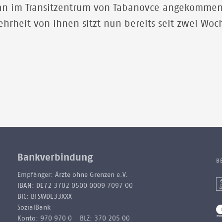
n im Transitzentrum von Tabanovce angekommen.
ehrheit von ihnen sitzt nun bereits seit zwei Woc
Bankverbindung
B
Empfänger: Ärzte ohne Grenzen e.V.
IBAN: DE72 3702 0500 0009 7097 00
BIC: BFSWDE33XXX
SozialBank
Konto: 970 970 0 BLZ: 370 205 00