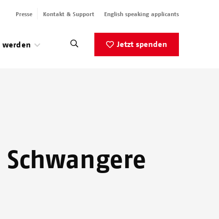
Presse
Kontakt & Support
English speaking applicants
Jetzt spenden
v werden
d Schwangere