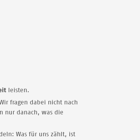
Frederica, die an Malaria erkrankt ist. Mit hohem
Fieber kam das kleine Mädchen in unser
Krankenhaus in Am Timam im Tschad.
© SEBASTIAN BOLESCH
eit
leisten.
Wir fragen dabei nicht nach
en nur danach, was die
deln: Was für uns zählt, ist