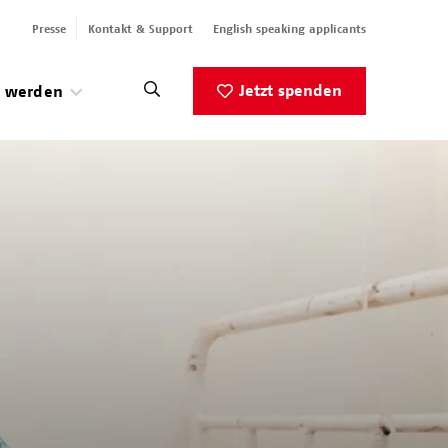
Presse
Kontakt & Support
English speaking applicants
Jetzt spenden
v werden