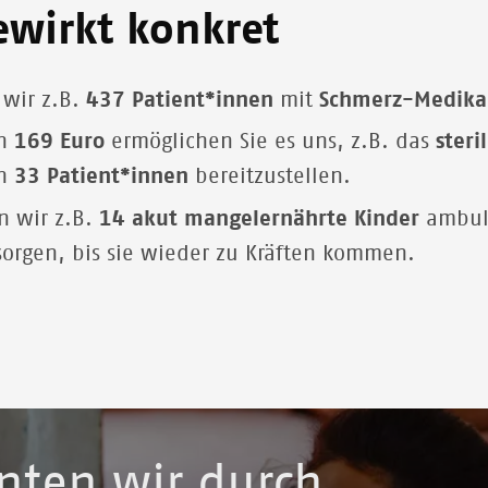
ewirkt konkret
wir z.B.
437 Patient*innen
mit
Schmerz-Medik
on
169 Euro
ermöglichen Sie es uns, z.B. das
steri
on
33 Patient*innen
bereitzustellen
.
n wir z.B.
14 akut mangelernährte Kinder
ambula
sorgen, bis sie wieder zu Kräften kommen.
nten wir durch