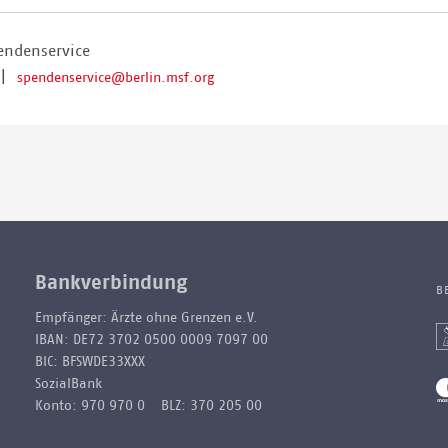
endenservice
|
spendenservice@berlin.msf.org
Bankverbindung
B
Empfänger: Ärzte ohne Grenzen e.V.
IBAN: DE72 3702 0500 0009 7097 00
BIC: BFSWDE33XXX
SozialBank
Konto: 970 970 0 BLZ: 370 205 00