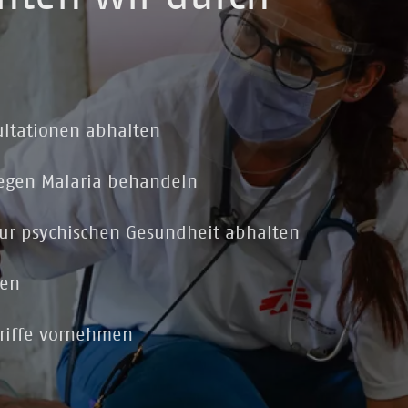
ltationen abhalten
egen Malaria behandeln
zur psychischen Gesundheit abhalten
ten
griffe vornehmen