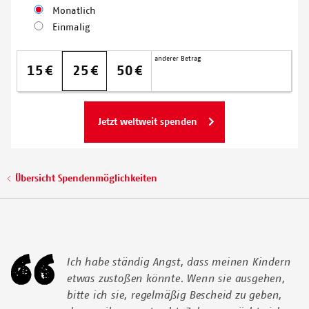
Monatlich
2016
Einmalig
© KATE STEGEMAN/MSF
Spendenbetrag
Meine
anderer Betrag
Donation amount monthly
15
25
50
Spende
wird
dort
eingesetzt,
wo
Hilfe
am
Pfadnavigation
Übersicht Spendenmöglichkeiten
dringendsten
benötigt
wird.
Ich habe ständig Angst, dass meinen Kindern
etwas zustoßen könnte. Wenn sie ausgehen,
bitte ich sie, regelmäßig Bescheid zu geben,