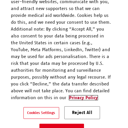
user-friendly websites, communicate with you,
and attract new supporters so that we can
FOLGEN SIE UNS
provide medical aid worldwide. Cookies help us
do this, and we need your consent to use them.
Additional note: By clicking “Accept All,” you
also consent to your data being processed in
the United States in certain cases (e.g.,
YouTube, Meta Platforms, LinkedIn, Twitter) and
Mitarbeiten
may be used for ads personalisation. There is a
risk that your data may be processed by U.S.
Spenden
authorities for monitoring and surveillance
purposes, possibly without any legal recourse. If
you click “Decline,” the data transfer described
Kontakt & Support
above will not take place. You can find detailed
information on this in our
Privacy Policy
Ärzte ohne Grenzen e.V. ist als eingetragene gemeinnützige
Organisation von der Körperschaft- und Gewerbesteuer gem. §5 I
Reject All
Cookies Settings
9 KStG unter der Steuernummer 27/672/52443 befreit.