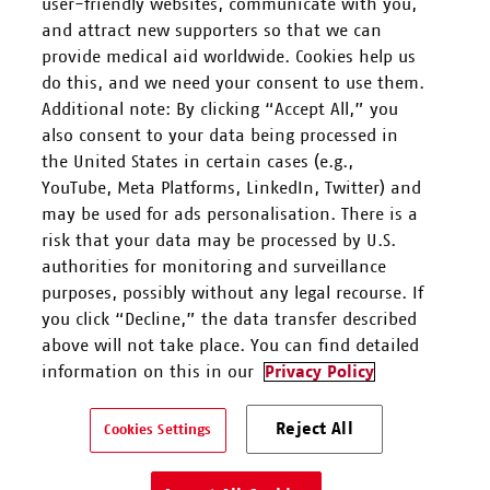
user-friendly websites, communicate with you,
and attract new supporters so that we can
FOLGEN SIE UNS
provide medical aid worldwide. Cookies help us
do this, and we need your consent to use them.
Additional note: By clicking “Accept All,” you
also consent to your data being processed in
the United States in certain cases (e.g.,
YouTube, Meta Platforms, LinkedIn, Twitter) and
Mitarbeiten
may be used for ads personalisation. There is a
risk that your data may be processed by U.S.
Spenden
authorities for monitoring and surveillance
purposes, possibly without any legal recourse. If
you click “Decline,” the data transfer described
Kontakt & Support
above will not take place. You can find detailed
information on this in our
Privacy Policy
Ärzte ohne Grenzen e.V. ist als eingetragene gemeinnützige
Organisation von der Körperschaft- und Gewerbesteuer gem. §5 I
Reject All
Cookies Settings
9 KStG unter der Steuernummer 27/672/52443 befreit.