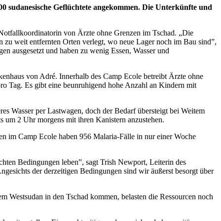
.000 sudanesische Geflüchtete angekommen. Die Unterkünfte und
 Notfallkoordinatorin von Ärzte ohne Grenzen im Tschad.
„
Die
n zu weit entfernten Orten verlegt, wo neue Lager noch im Bau sind
”
,
egen ausgesetzt und haben zu wenig Essen, Wasser und
nkenhaus von Adré. Innerhalb des Camp Ecole betreibt Ärzte ohne
pro Tag. Es gibt eine beunruhigend hohe Anzahl an Kindern mit
res Wasser per Lastwagen, doch der Bedarf übersteigt bei Weitem
ts um 2 Uhr morgens mit ihren Kanistern anzustehen.
en im Camp Ecole haben 956 Malaria-Fälle in nur einer Woche
echten Bedingungen leben
”
, sagt Trish Newport, Leiterin des
ngesichts der derzeitigen Bedingungen sind wir äußerst besorgt über
s dem Westsudan in den Tschad kommen, belasten die Ressourcen noch