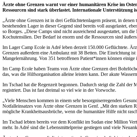
Ärzte ohne Grenzen warnt vor einer humanitären Krise im Osten 
Ressourcen sind stark überlastet. Internationale Unterstützung i
„
Ärzte ohne Grenzen ist in drei Geflüchtetenlagern präsent, in den
bestehenden Lager in dieser Gegend sind bereits voll ausgelastet, 
so Borges.
„
Diese Camps sind nicht ausreichend ausgestattet, um di
Kochutensilien. Der Bedarf ist enorm und die Ressourcen sind äußers
Im Lager Camp Ecole in Adré leben derzeit 150.000 Geflüchtete. Ärz
Grenzen außerdem eine Ambulanz mit 38 Betten. Die Einrichtung ist s
Mangelernährung. Von 351 betroffenen Patient*innen können einige i
Im Camp Ecole haben Teams von Ärzte ohne Grenzen drei Bohrlöcher 
das, was die Hilfsorganisation alleine leisten kann. Der akute Wass
Im Tschad hat die Regenzeit begonnen. Dadurch steigt die Zahl der
registriert. Das ist fast dreimal so viel wie in der Vorwoche.
„
Viele Menschen kommen in einem sehr besorgniserregenden Gesundhe
Notfalleinsatzes von Ärzte ohne Grenzen in Genf.
„
Mit den starken R
mögliche Krankheitsausbrüche, wenn die humanitäre Hilfe nicht rasc
Im Tschad lebten bereits vor dem Konflikt im Sudan eine Million Ve
mehr. In Adré sind die Lebensmittelpreise gestiegen und viele Neua