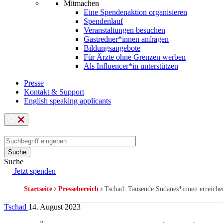
Mitmachen
Eine Spendenaktion organisieren
Spendenlauf
Veranstaltungen besuchen
Gastredner*innen anfragen
Bildungsangebote
Für Ärzte ohne Grenzen werben
Als Influencer*in unterstützen
Presse
Kontakt & Support
English speaking applicants
Suche
Jetzt spenden
Startseite
Pressebereich
Tschad: Tausende Sudanes*innen erreichen
Pfadnavigation
Tschad
14. August 2023