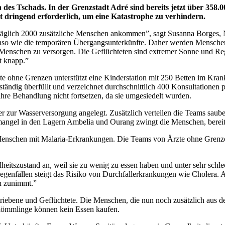
des Tschads. In der Grenzstadt Adré sind bereits jetzt über 358
st dringend erforderlich, um eine Katastrophe zu verhindern.
en täglich 2000 zusätzliche Menschen ankommen
”
, sagt Susanna Borges,
ebenso wie die temporären Übergangsunterkünfte. Daher werden Mensche
e Menschen zu versorgen. Die Geflüchteten sind extremer Sonne und R
t knapp.
”
te ohne Grenzen unterstützt eine Kinderstation mit 250 Betten im Kra
tändig überfüllt und verzeichnet durchschnittlich 400 Konsultationen 
hre Behandlung nicht fortsetzen, da sie umgesiedelt wurden.
zur Wasserversorgung angelegt. Zusätzlich verteilen die Teams saube
ermangel in den Lagern Ambelia und Ourang zwingt die Menschen, berei
 Menschen mit Malaria-Erkrankungen. Die Teams von Ärzte ohne Grenz
itszustand an, weil sie zu wenig zu essen haben und unter sehr schl
egenfällen steigt das Risiko von Durchfallerkrankungen wie Cholera. A
h zunimmt.
”
rtriebene und Geflüchtete. Die Menschen, die nun noch zusätzlich au
nkömmlinge können kein Essen kaufen.