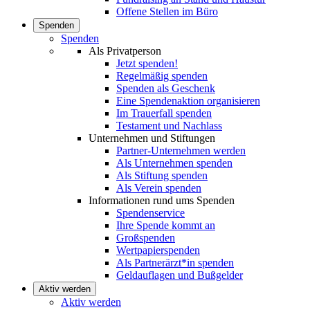
Offene Stellen im Büro
Spenden
Spenden
Als Privatperson
Jetzt spenden!
Regelmäßig spenden
Spenden als Geschenk
Eine Spendenaktion organisieren
Im Trauerfall spenden
Testament und Nachlass
Unternehmen und Stiftungen
Partner-Unternehmen werden
Als Unternehmen spenden
Als Stiftung spenden
Als Verein spenden
Informationen rund ums Spenden
Spendenservice
Ihre Spende kommt an
Großspenden
Wertpapierspenden
Als Partnerärzt*in spenden
Geldauflagen und Bußgelder
Aktiv werden
Aktiv werden