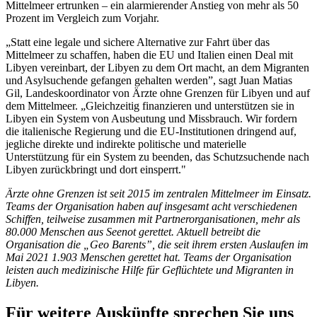
Mittelmeer ertrunken – ein alarmierender Anstieg von mehr als 50
Prozent im Vergleich zum Vorjahr.
„Statt eine legale und sichere Alternative zur Fahrt über das
Mittelmeer zu schaffen, haben die EU und Italien einen Deal mit
Libyen vereinbart, der Libyen zu dem Ort macht, an dem Migranten
und Asylsuchende gefangen gehalten werden”, sagt Juan Matias
Gil, Landeskoordinator von Ärzte ohne Grenzen für Libyen und auf
dem Mittelmeer. „Gleichzeitig finanzieren und unterstützen sie in
Libyen ein System von Ausbeutung und Missbrauch. Wir fordern
die italienische Regierung und die EU-Institutionen dringend auf,
jegliche direkte und indirekte politische und materielle
Unterstützung für ein System zu beenden, das Schutzsuchende nach
Libyen zurückbringt und dort einsperrt."
Ärzte ohne Grenzen ist seit 2015 im zentralen Mittelmeer im Einsatz.
Teams der Organisation haben auf insgesamt acht verschiedenen
Schiffen, teilweise zusammen mit Partnerorganisationen, mehr als
80.000 Menschen aus Seenot gerettet. Aktuell betreibt die
Organisation die „Geo Barents”, die seit ihrem ersten Auslaufen im
Mai 2021 1.903 Menschen gerettet hat. Teams der Organisation
leisten auch medizinische Hilfe für Geflüchtete und Migranten in
Libyen.
Für weitere Auskünfte sprechen Sie uns