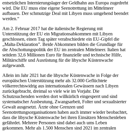
entsetzlichen Internierungslager der Geldhahn aus Europa zugedreht
wird. Die EU muss eine eigene Seenotrettung im Mittelmeer
aufbauen. Der schmutzige Deal mit Libyen muss umgehend beendet
werden.“
Am 2. Februar 2017 hat die italienische Regierung mit
Unterstützung der EU ein Migrationsabkommen mit Libyen
geschlossen, einen Tag später verabschiedete ein EU-Gipfel die
„Malta-Deklaration”. Beide Abkommen bilden die Grundlage für
die Abschottungspolitik der EU im zentralen Mittelmeer. Italien hat
seitdem 32,6 Millionen Euro für finanzielle und technische Hilfe,
Militärschiffe und Ausrüstung für die libysche Küstenwache
aufgewandt.
Allein im Jahr 2021 hat die libysche Küstenwache in Folge der
europäischen Unterstützung mehr als 32.000 Geflüchtete
völkerrechtswidrig aus internationalen Gewässern nach Libyen
zurückgebracht, dreimal so viele wie im Vorjahr. Die
Schutzsuchenden werden dort willkürlich eingesperrt und sind
systematischer Ausbeutung, Zwangsarbeit, Folter und sexualisierter
Gewalt ausgesetzt. Ärzte ohne Grenzen und
Seenotrettungsorganisationen haben auch immer wieder beobachtet,
dass die libysche Küstenwache bei ihren Einsätzen Menschenleben
gefährdet. Mehrere Personen sind dabei auch ums Leben
gekommen. Mehr als 1.500 Menschen sind 2021 im zentralen