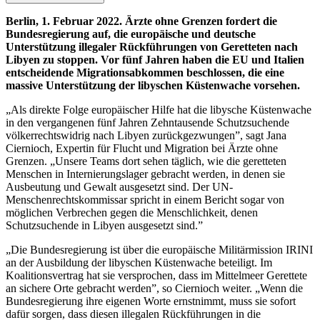
Berlin, 1. Februar 2022. Ärzte ohne Grenzen fordert die
Bundesregierung auf, die europäische und deutsche
Unterstützung illegaler Rückführungen von Geretteten nach
Libyen zu stoppen. Vor fünf Jahren haben die EU und Italien
entscheidende Migrationsabkommen beschlossen, die eine
massive Unterstützung der libyschen Küstenwache vorsehen.
„Als direkte Folge europäischer Hilfe hat die libysche Küstenwache
in den vergangenen fünf Jahren Zehntausende Schutzsuchende
völkerrechtswidrig nach Libyen zurückgezwungen”, sagt Jana
Ciernioch, Expertin für Flucht und Migration bei Ärzte ohne
Grenzen. „Unsere Teams dort sehen täglich, wie die geretteten
Menschen in Internierungslager gebracht werden, in denen sie
Ausbeutung und Gewalt ausgesetzt sind. Der UN-
Menschenrechtskommissar spricht in einem Bericht sogar von
möglichen Verbrechen gegen die Menschlichkeit, denen
Schutzsuchende in Libyen ausgesetzt sind.”
„Die Bundesregierung ist über die europäische Militärmission IRINI
an der Ausbildung der libyschen Küstenwache beteiligt. Im
Koalitionsvertrag hat sie versprochen, dass im Mittelmeer Gerettete
an sichere Orte gebracht werden”, so Ciernioch weiter. „Wenn die
Bundesregierung ihre eigenen Worte ernstnimmt, muss sie sofort
dafür sorgen, dass diesen illegalen Rückführungen in die