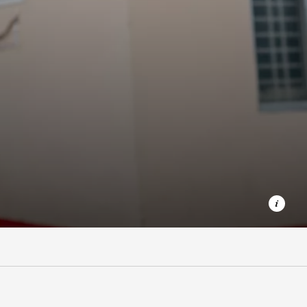
Der Arzt Afzal Alam arbeitet seit sieben Jahren für
Ärzte