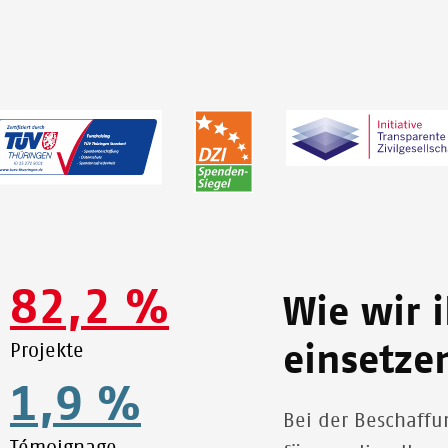
82,2 %
Wie wir 
Projekte
einsetze
1,9 %
Bei der Beschaff
Témoignage