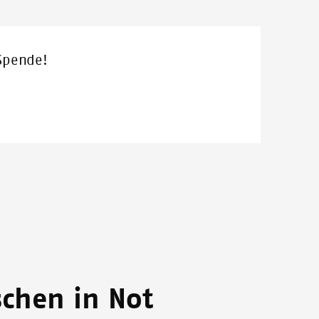
ohne Grenzen in einem Krankenhaus in Cox’s Bazar.
 Spende!
schen in Not