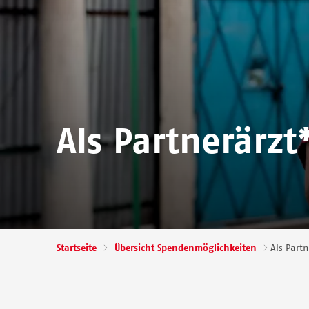
Als Partnerärz
Pfadnavigation
Startseite
Übersicht Spendenmöglichkeiten
Als Part